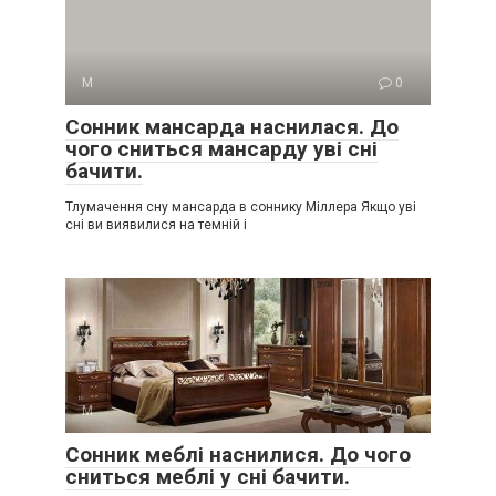
М
0
Сонник мансарда наснилася. До
чого сниться мансарду уві сні
бачити.
Тлумачення сну мансарда в соннику Міллера Якщо уві
сні ви виявилися на темній і
М
0
Сонник меблі наснилися. До чого
сниться меблі у сні бачити.