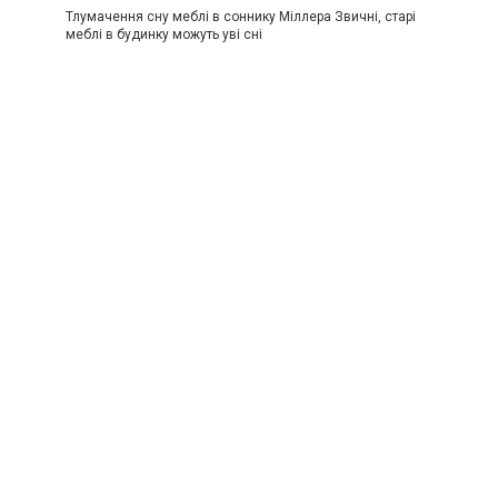
Тлумачення сну меблі в соннику Міллера Звичні, старі
меблі в будинку можуть уві сні