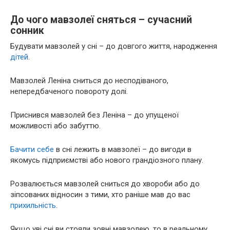
До чого мавзолеї сняться – сучасний
сонник
Будувати мавзолей у сні – до довгого життя, народження
дітей
.
Мавзолей Леніна сниться до несподіваного,
непередбаченого повороту долі.
Приснився мавзолей без Леніна – до упущеної
можливості або забуттю.
Бачити себе
в сні лежить в мавзолеї – до вигоди в
якомусь підприємстві або нового грандіозного плану.
Розвалюється мавзолей сниться до хвороби або до
зіпсованих відносин з тими, хто раніше мав до вас
прихильність
.
Якщо уві сні ви стояли зовні мавзолею, то в реальному