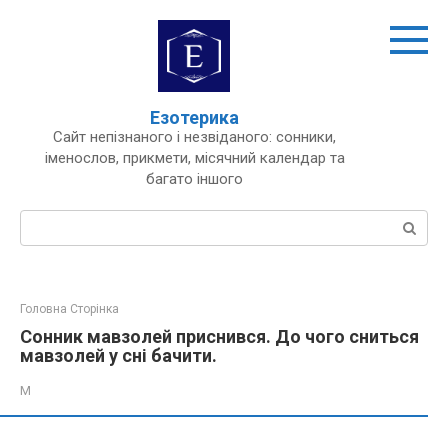
Перейти
до
вмісту
Езотерика
Сайт непізнаного і незвіданого: сонники,
іменослов, прикмети, місячний календар та
багато іншого
Пошук:
Головна Сторінка
Сонник мавзолей приснився. До чого сниться
мавзолей у сні бачити.
М