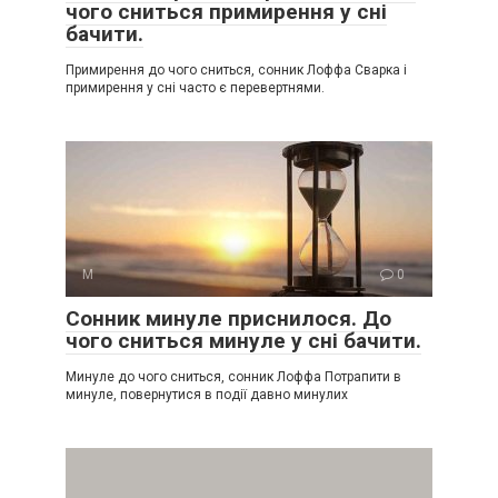
чого сниться примирення у сні
бачити.
Примирення до чого сниться, сонник Лоффа Сварка і
примирення у сні часто є перевертнями.
М
0
Сонник минуле приснилося. До
чого сниться минуле у сні бачити.
Минуле до чого сниться, сонник Лоффа Потрапити в
минуле, повернутися в події давно минулих