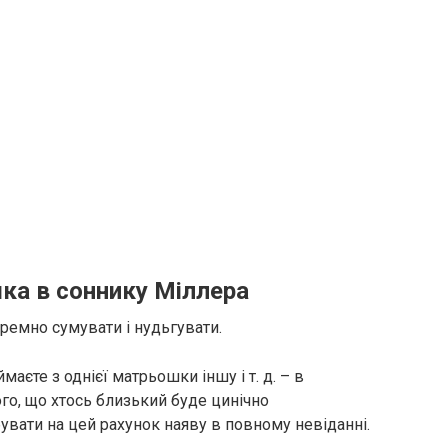
ка в соннику Міллера
ремно сумувати і нудьгувати.
аєте з однієї матрьошки іншу і т. д. – в
го, що хтось близький буде цинічно
увати на цей рахунок наяву в повному невіданні.