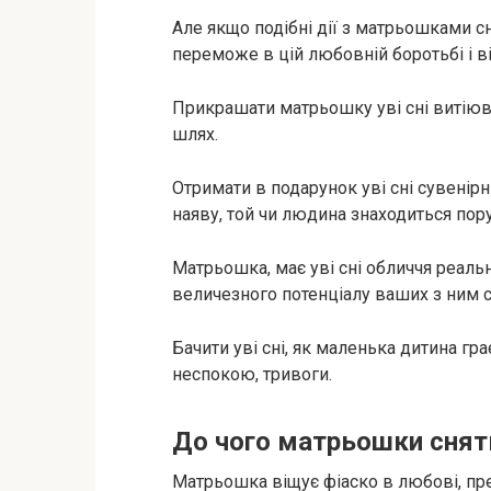
Але якщо подібні дії з матрьошками с
переможе в цій любовній боротьбі і ві
Прикрашати матрьошку уві сні витіюв
шлях.
Отримати в подарунок уві сні сувенір
наяву, той чи людина знаходиться пору
Матрьошка, має уві сні обличчя реаль
величезного потенціалу ваших з ним сто
Бачити уві сні, як маленька дитина г
неспокою, тривоги.
До чого матрьошки снят
Матрьошка віщує фіаско в любові, пр