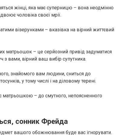
няться жінці, яка має суперницю – вона неодмінно
двоює чоловіка своєї мрії.
атими візерунками – вказівка на вірний життєвий
них матрьошок – це серйозний привід задуматися
ч з вами, вірний ваш вибір супутника.
ного, знайомого вам людини, сниться до
сунків, у тому числі і на діловому терені.
рає матрьошкою – до смутного, непоясненного
ься, сонник Фрейда
едмет вашого обожнювання буде вас ігнорувати.