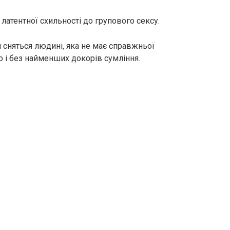
латентної схильності до групового сексу.
 сняться людині, яка не має справжньої
о і без найменших докорів сумління.