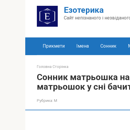
Перейти
Езотерика
до
вмісту
Сайт непізнаного і незвіданог
Прикмети
Імена
Сонник
Головна Сторінка
Сонник матрьошка на
матрьошок у сні бачи
Рубрика:
М