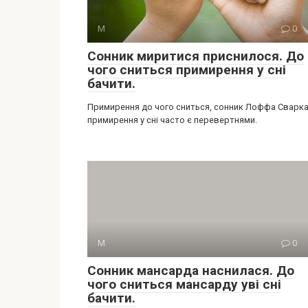
М
0
Сонник миритися приснилося. До
чого сниться примирення у сні
бачити.
Примирення до чого сниться, сонник Лоффа Сварка
примирення у сні часто є перевертнями.
М
0
Сонник мансарда наснилася. До
чого сниться мансарду уві сні
бачити.