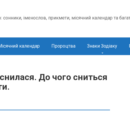
о: сонники, іменослов, прикмети, місячний календар та бага
Місячний календар
Пророцтва
Знаки Зодіаку
снилася. До чого сниться
ти.