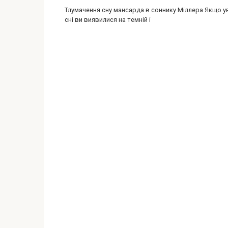
Тлумачення сну мансарда в соннику Міллера Якщо у
сні ви виявилися на темній і