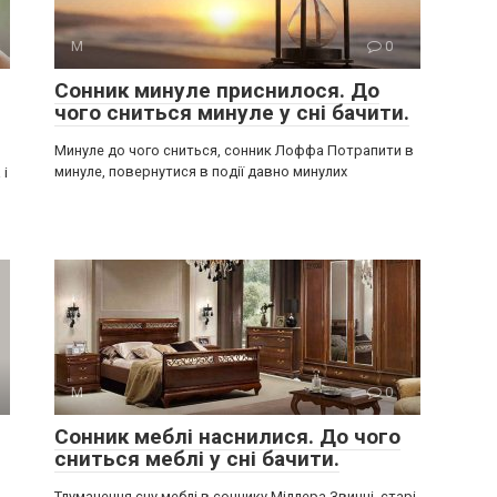
М
0
Сонник минуле приснилося. До
чого сниться минуле у сні бачити.
Минуле до чого сниться, сонник Лоффа Потрапити в
минуле, повернутися в події давно минулих
 і
М
0
Сонник меблі наснилися. До чого
сниться меблі у сні бачити.
Тлумачення сну меблі в соннику Міллера Звичні, старі