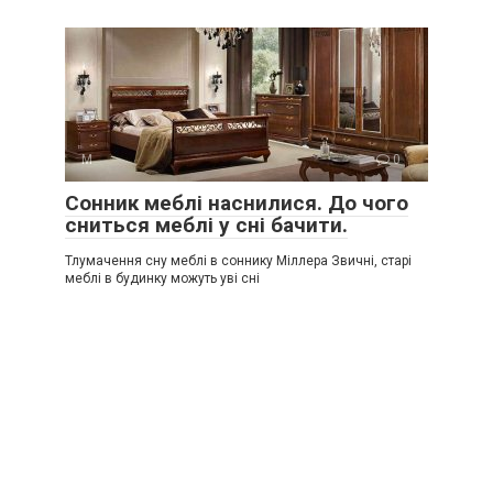
М
0
Сонник меблі наснилися. До чого
сниться меблі у сні бачити.
Тлумачення сну меблі в соннику Міллера Звичні, старі
меблі в будинку можуть уві сні