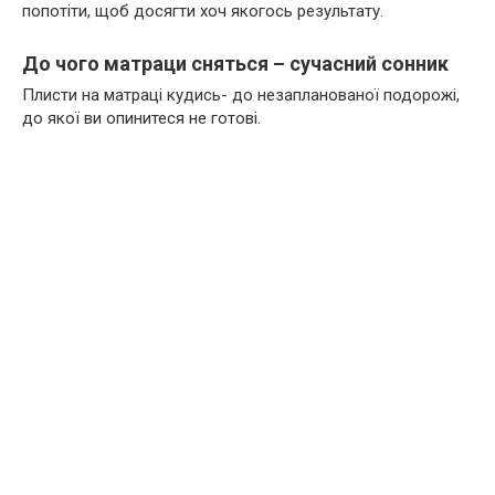
попотіти, щоб досягти хоч якогось результату.
До чого матраци сняться – сучасний сонник
Плисти на матраці кудись- до незапланованої подорожі,
до якої ви опинитеся не готові.