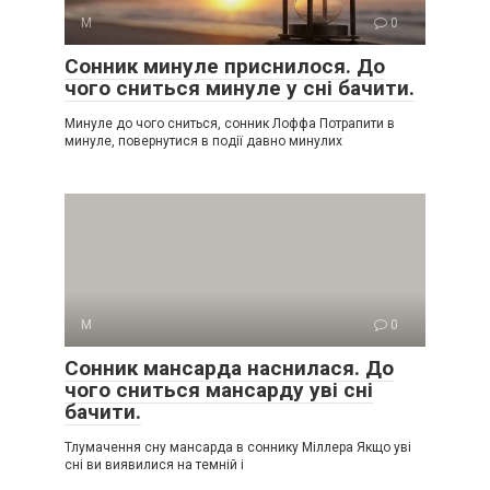
М
0
Сонник минуле приснилося. До
чого сниться минуле у сні бачити.
Минуле до чого сниться, сонник Лоффа Потрапити в
минуле, повернутися в події давно минулих
М
0
Сонник мансарда наснилася. До
чого сниться мансарду уві сні
бачити.
Тлумачення сну мансарда в соннику Міллера Якщо уві
сні ви виявилися на темній і