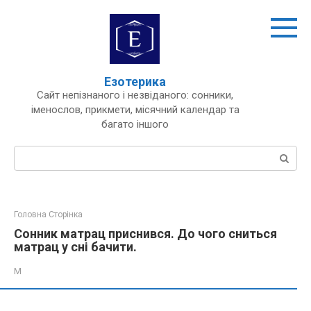
Перейти
до
вмісту
Езотерика
Сайт непізнаного і незвіданого: сонники,
іменослов, прикмети, місячний календар та
багато іншого
Пошук:
Головна Сторінка
Сонник матрац приснився. До чого сниться
матрац у сні бачити.
М