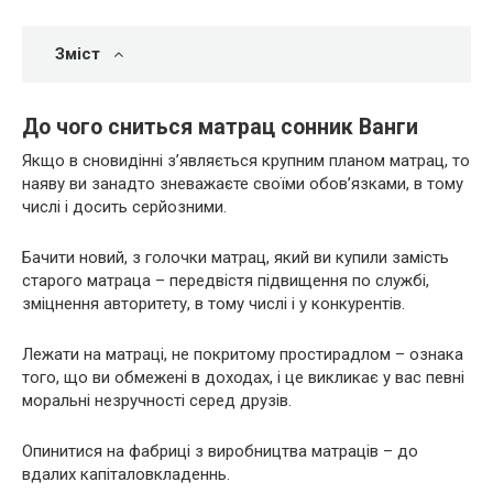
Зміст
До чого сниться матрац сонник Ванги
Якщо в сновидінні з’являється крупним планом матрац, то
наяву ви занадто зневажаєте своїми обов’язками, в тому
числі і досить серйозними.
Бачити новий, з голочки матрац, який ви купили замість
старого матраца – передвістя підвищення по службі,
зміцнення авторитету, в тому числі і у конкурентів.
Лежати на матраці, не покритому простирадлом – ознака
того, що ви обмежені в доходах, і це викликає у вас певні
моральні незручності серед друзів.
Опинитися на фабриці з виробництва матраців – до
вдалих капіталовкладеннь.