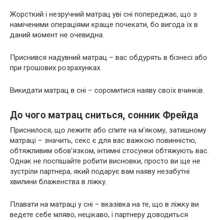
Жорсткий і незручний матрац уві сні попереджає, що з
наміченими операціями краще почекати, бо вигода їх в
даний момент не очевидна.
Приснився надувний матрац – вас обдурять в бізнесі або
при грошових розрахунках.
Викидати матрац в сні – соромитися наяву своїх вчинків.
До чого матрац сниться, сонник Фрейда
Приснилося, що лежите або спите на м’якому, затишному
матраці – значить, секс є для вас важкою повинністю,
обтяжливим обов’язком, інтимні стосунки обтяжують вас.
Однак не поспішайте робити висновки, просто ви ще не
зустріли партнера, який подарує вам наяву незабутні
хвилини блаженства в ліжку.
Плавати на матраці у сні – вказівка на те, що в ліжку ви
ведете себе мляво, нецікаво, і партнеру доводиться