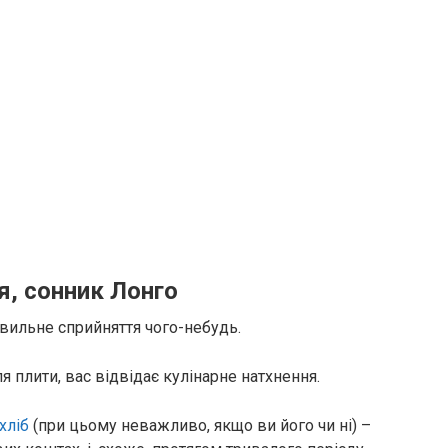
я, сонник Лонго
авильне сприйняття чого-небудь.
я плити, вас відвідає кулінарне натхнення.
хліб
(при цьому неважливо, якщо ви його чи ні) –