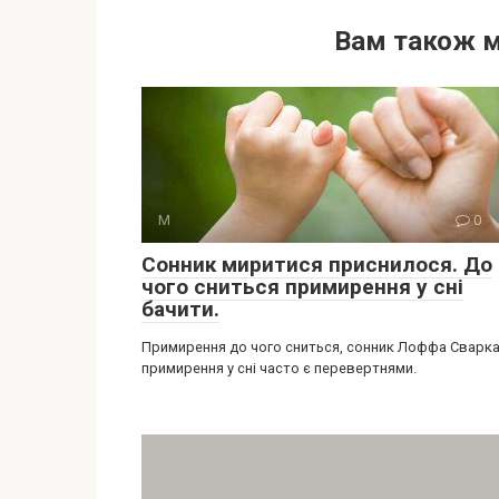
Вам також 
М
0
Сонник миритися приснилося. До
чого сниться примирення у сні
бачити.
Примирення до чого сниться, сонник Лоффа Сварка
примирення у сні часто є перевертнями.