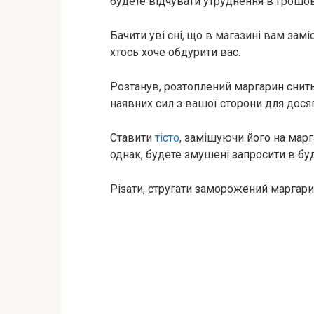
будете відчувати утруднення в грошови
Бачити уві сні, що в магазині вам зам
хтось хоче обдурити вас.
Розтанув, розтоплений маргарин снить
наявних сил з вашої сторони для дося
Ставити
тісто
, замішуючи його на марг
однак, будете змушені запросити в бу
Різати, стругати заморожений маргарин