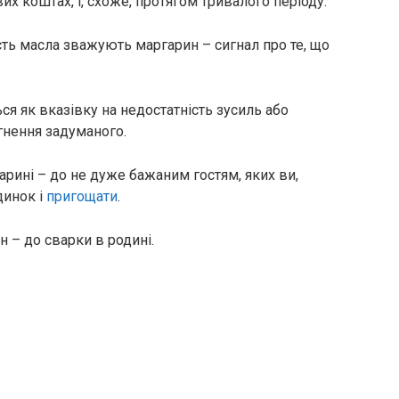
х коштах, і, схоже, протягом тривалого періоду.
ість масла зважують маргарин – сигнал про те, що
ся як вказівку на недостатність зусиль або
гнення задуманого.
арині – до не дуже бажаним гостям, яких ви,
динок і
пригощати
.
 – до сварки в родині.