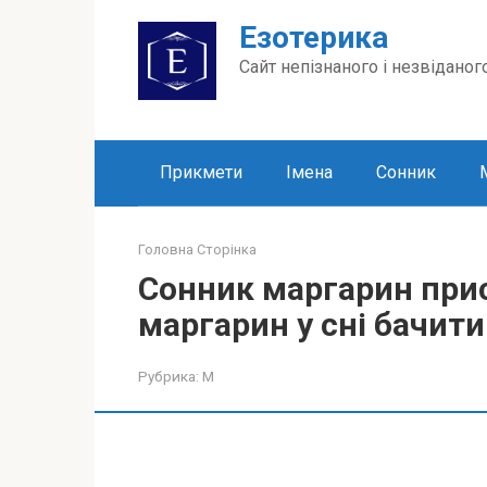
Перейти
Езотерика
до
вмісту
Сайт непізнаного і незвіданог
Прикмети
Імена
Сонник
Головна Сторінка
Сонник маргарин прис
маргарин у сні бачити
Рубрика:
М