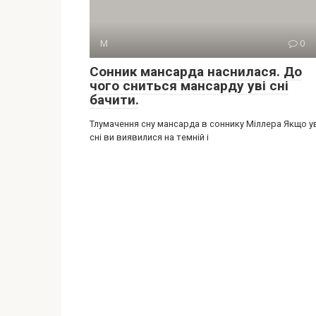
М
0
Сонник мансарда наснилася. До
чого сниться мансарду уві сні
бачити.
Тлумачення сну мансарда в соннику Міллера Якщо у
сні ви виявилися на темній і