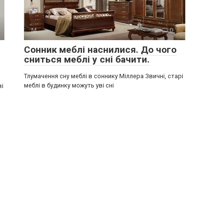
М
0
Сонник меблі наснилися. До чого
сниться меблі у сні бачити.
Тлумачення сну меблі в соннику Міллера Звичні, старі
меблі в будинку можуть уві сні
ві