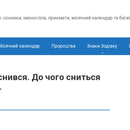
о: сонники, іменослов, прикмети, місячний календар та бага
Місячний календар
Пророцтва
Знаки Зодіаку
нився. До чого сниться
.