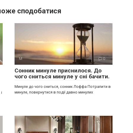
може сподобатися
М
0
Сонник минуле приснилося. До
чого сниться минуле у сні бачити.
Минуле до чого сниться, сонник Лоффа Потрапити в
минуле, повернутися в події давно минулих
 і