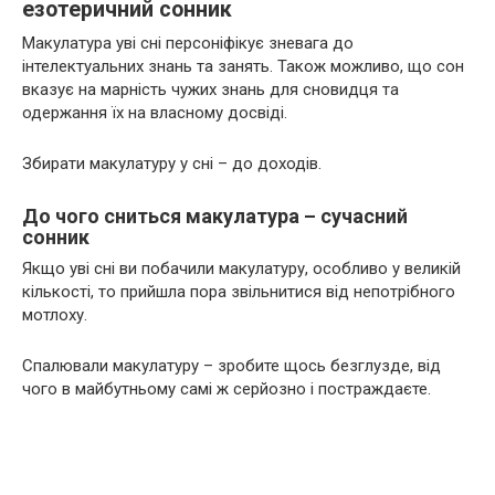
езотеричний сонник
Макулатура уві сні персоніфікує зневага до
інтелектуальних знань та занять. Також можливо, що сон
вказує на марність чужих знань для сновидця та
одержання їх на власному досвіді.
Збирати макулатуру у сні – до доходів.
До чого сниться макулатура – сучасний
сонник
Якщо уві сні ви побачили макулатуру, особливо у великій
кількості, то прийшла пора звільнитися від непотрібного
мотлоху.
Спалювали макулатуру – зробите щось безглузде, від
чого в майбутньому самі ж серйозно і постраждаєте.