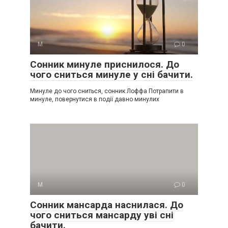
М
0
Сонник минуле приснилося. До
чого сниться минуле у сні бачити.
Минуле до чого сниться, сонник Лоффа Потрапити в
минуле, повернутися в події давно минулих
М
0
Сонник мансарда наснилася. До
чого сниться мансарду уві сні
бачити.