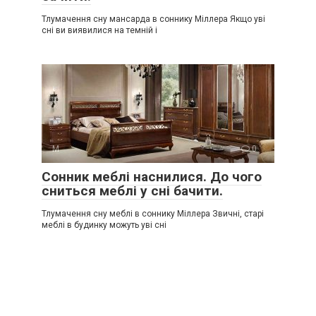
Тлумачення сну мансарда в соннику Міллера Якщо уві
сні ви виявилися на темній і
М
0
Сонник меблі наснилися. До чого
сниться меблі у сні бачити.
Тлумачення сну меблі в соннику Міллера Звичні, старі
меблі в будинку можуть уві сні