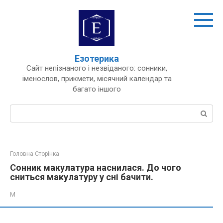
Перейти
до
вмісту
Езотерика
Сайт непізнаного і незвіданого: сонники,
іменослов, прикмети, місячний календар та
багато іншого
Пошук:
Головна Сторінка
Сонник макулатура наснилася. До чого
сниться макулатуру у сні бачити.
М