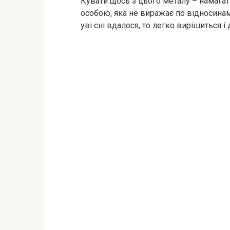
Кувати щось з цього металу – намагати
особою, яка не виражає по відносина
уві сні вдалося, то легко вирішиться 