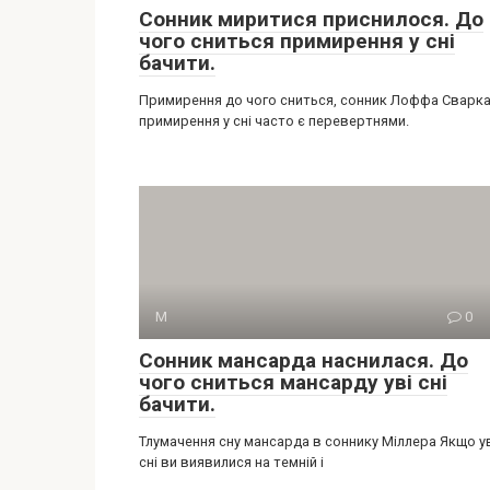
Сонник миритися приснилося. До
чого сниться примирення у сні
бачити.
Примирення до чого сниться, сонник Лоффа Сварка
примирення у сні часто є перевертнями.
М
0
Сонник мансарда наснилася. До
чого сниться мансарду уві сні
бачити.
Тлумачення сну мансарда в соннику Міллера Якщо у
сні ви виявилися на темній і