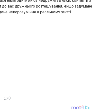
ся налагодити якісь недружні зв’язки, контакти з
м до вас дружнього розташування. Якщо задумане
і дане непорозуміння в реальному житті.
0