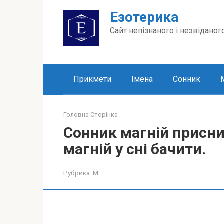
Перейти
Езотерика
до
вмісту
Сайт непізнаного і незвіданог
Прикмети
Імена
Сонник
Головна Сторінка
Сонник магній присни
магній у сні бачити.
Рубрика:
М