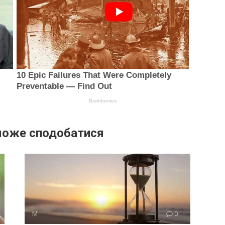
може сподобатися
М
0