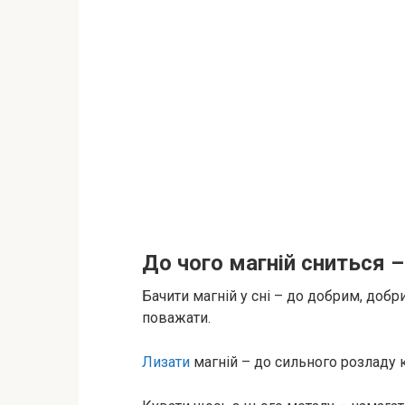
До чого магній сниться –
Бачити магній у сні – до добрим, доб
поважати.
Лизати
магній – до сильного розладу