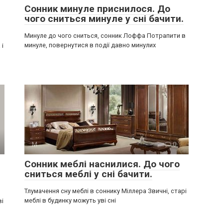
Сонник минуле приснилося. До
чого сниться минуле у сні бачити.
Минуле до чого сниться, сонник Лоффа Потрапити в
минуле, повернутися в події давно минулих
 і
М
0
Сонник меблі наснилися. До чого
сниться меблі у сні бачити.
Тлумачення сну меблі в соннику Міллера Звичні, старі
меблі в будинку можуть уві сні
ві