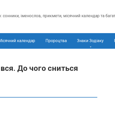
о: сонники, іменослов, прикмети, місячний календар та бага
Місячний календар
Пророцтва
Знаки Зодіаку
вся. До чого сниться