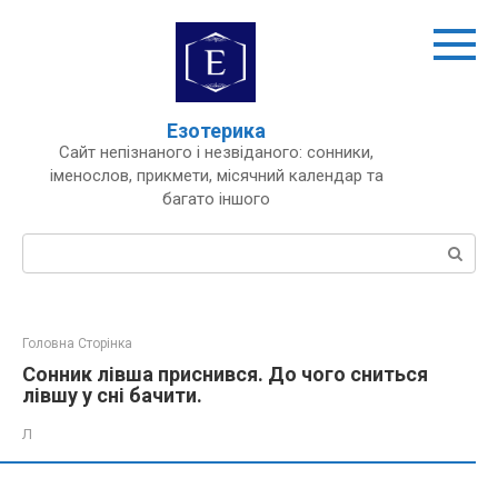
Перейти
до
вмісту
Езотерика
Сайт непізнаного і незвіданого: сонники,
іменослов, прикмети, місячний календар та
багато іншого
Пошук:
Головна Сторінка
Сонник лівша приснився. До чого сниться
лівшу у сні бачити.
Л