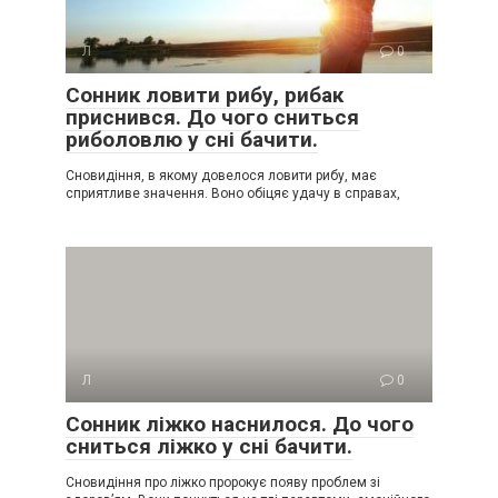
Л
0
Сонник ловити рибу, рибак
приснився. До чого сниться
риболовлю у сні бачити.
Сновидіння, в якому довелося ловити рибу, має
сприятливе значення. Воно обіцяє удачу в справах,
Л
0
Сонник ліжко наснилося. До чого
сниться ліжко у сні бачити.
Сновидіння про ліжко пророкує появу проблем зі