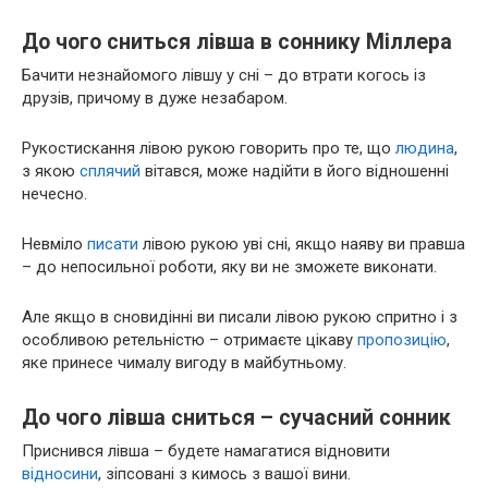
До чого сниться лівша в соннику Міллера
Бачити незнайомого лівшу у сні – до втрати когось із
друзів, причому в дуже незабаром.
Рукостискання лівою рукою говорить про те, що
людина
,
з якою
сплячий
вітався, може надійти в його відношенні
нечесно.
Невміло
писати
лівою рукою уві сні, якщо наяву ви правша
– до непосильної роботи, яку ви не зможете виконати.
Але якщо в сновидінні ви писали лівою рукою спритно і з
особливою ретельністю – отримаєте цікаву
пропозицію
,
яке принесе чималу вигоду в майбутньому.
До чого лівша сниться – сучасний сонник
Приснився лівша – будете намагатися відновити
відносини
, зіпсовані з кимось з вашої вини.