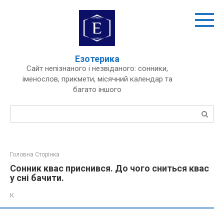
Перейти
до
вмісту
Езотерика
Сайт непізнаного і незвіданого: сонники,
іменослов, прикмети, місячний календар та
багато іншого
Пошук:
Головна Сторінка
Сонник квас приснився. До чого сниться квас
у сні бачити.
К