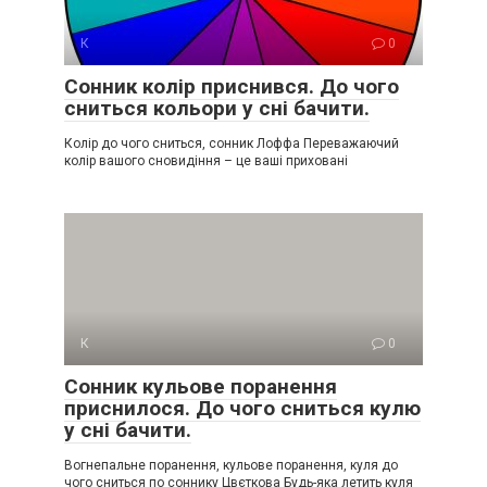
К
0
Сонник колір приснився. До чого
сниться кольори у сні бачити.
Колір до чого сниться, сонник Лоффа Переважаючий
колір вашого сновидіння – це ваші приховані
К
0
Сонник кульове поранення
приснилося. До чого сниться кулю
у сні бачити.
Вогнепальне поранення, кульове поранення, куля до
чого сниться по соннику Цвєткова Будь-яка летить куля