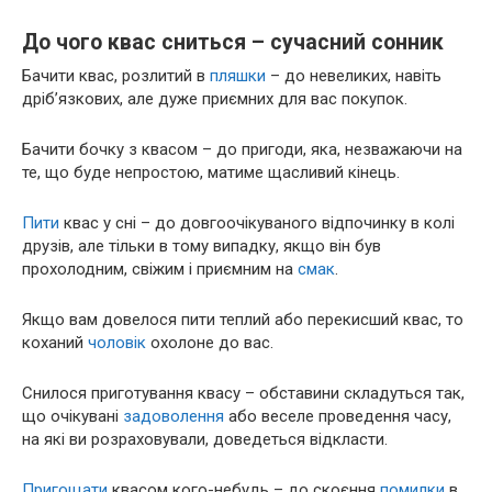
До чого квас сниться – сучасний сонник
Бачити квас, розлитий в
пляшки
– до невеликих, навіть
дріб’язкових, але дуже приємних для вас покупок.
Бачити бочку з квасом – до пригоди, яка, незважаючи на
те, що буде непростою, матиме щасливий кінець.
Пити
квас у сні – до довгоочікуваного відпочинку в колі
друзів, але тільки в тому випадку, якщо він був
прохолодним, свіжим і приємним на
смак
.
Якщо вам довелося пити теплий або перекисший квас, то
коханий
чоловік
охолоне до вас.
Снилося приготування квасу – обставини складуться так,
що очікувані
задоволення
або веселе проведення часу,
на які ви розраховували, доведеться відкласти.
Пригощати
квасом кого-небудь – до скоєння
помилки
в