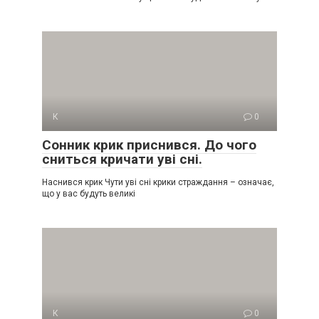
К
0
Сонник крик приснився. До чого
сниться кричати уві сні.
Наснився крик Чути уві сні крики страждання – означає,
що у вас будуть великі
К
0