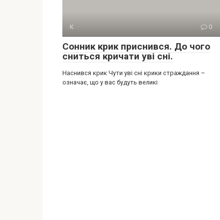
К
0
Сонник крик приснився. До чого
сниться кричати уві сні.
Наснився крик Чути уві сні крики страждання –
означає, що у вас будуть великі