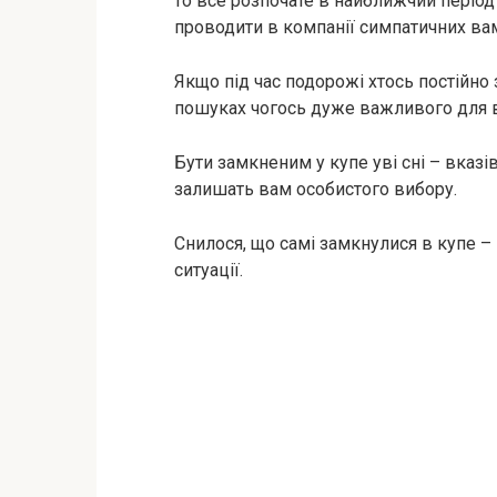
то все розпочате в найближчий період
проводити в компанії симпатичних ва
Якщо під час подорожі хтось постійно 
пошуках чогось дуже важливого для в
Бути замкненим у купе уві сні – вказі
залишать вам особистого вибору.
Снилося, що самі замкнулися в купе 
ситуації.