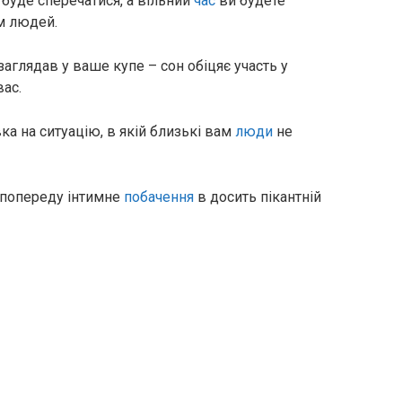
 буде сперечатися, а вільний
час
ви будете
м людей.
заглядав у ваше купе – сон обіцяє участь у
ас.
вка на ситуацію, в якій близькі вам
люди
не
– попереду інтимне
побачення
в досить пікантній