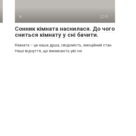
К
0
Сонник кімната наснилася. До чого
сниться кімнату у сні бачити.
Кімната – це наша душа, свідомість, емоційний стан.
Наші відчуття, що виникають уві сні