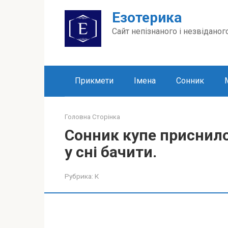
Перейти
Езотерика
до
вмісту
Сайт непізнаного і незвіданог
Прикмети
Імена
Сонник
Головна Сторінка
Сонник купе приснило
у сні бачити.
Рубрика:
К