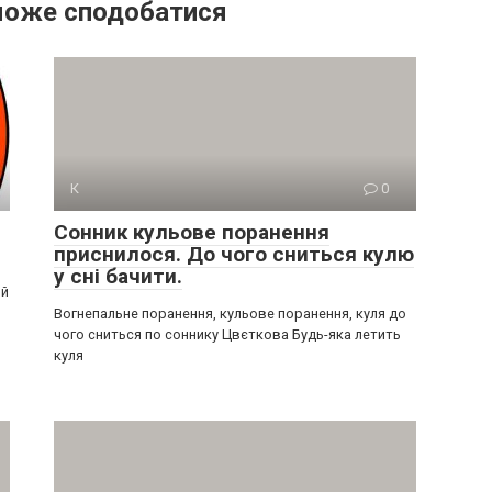
може сподобатися
К
0
Сонник кульове поранення
приснилося. До чого сниться кулю
у сні бачити.
ий
Вогнепальне поранення, кульове поранення, куля до
чого сниться по соннику Цвєткова Будь-яка летить
куля