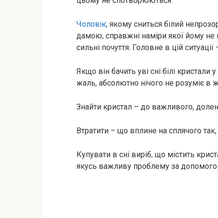
цьому не спотворюються.
Чоловік
, якому сниться білий непрозор
дамою, справжні наміри якої йому не в
сильні почуття. Головне в цій ситуації
Якщо він бачить уві сні білі кристали у
жаль, абсолютно нічого не розуміє в ж
Знайти кристал – до важливого, доле
Втратити – що вплине на сплячого так,
Купувати в сні виріб, що містить крис
якусь важливу проблему за допомого