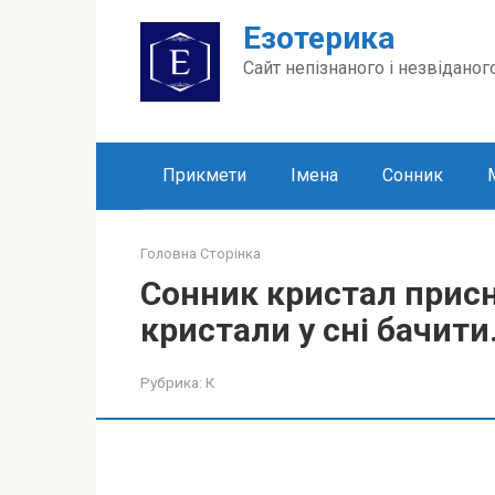
Перейти
Езотерика
до
вмісту
Сайт непізнаного і незвіданог
Прикмети
Імена
Сонник
Головна Сторінка
Сонник кристал присн
кристали у сні бачити
Рубрика:
К