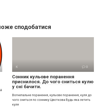
може сподобатися
К
0
Сонник кульове поранення
приснилося. До чого сниться кулю
у сні бачити.
ий
Вогнепальне поранення, кульове поранення, куля до
чого сниться по соннику Цвєткова Будь-яка летить
куля