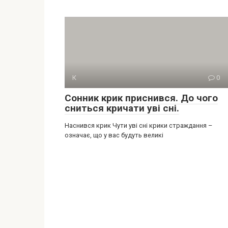
К
0
Сонник крик приснився. До чого
сниться кричати уві сні.
Наснився крик Чути уві сні крики страждання –
означає, що у вас будуть великі