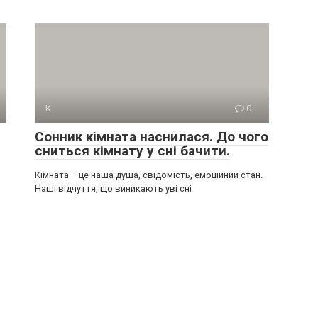
К
0
Сонник кімната наснилася. До чого
сниться кімнату у сні бачити.
Кімната – це наша душа, свідомість, емоційний стан.
Наші відчуття, що виникають уві сні