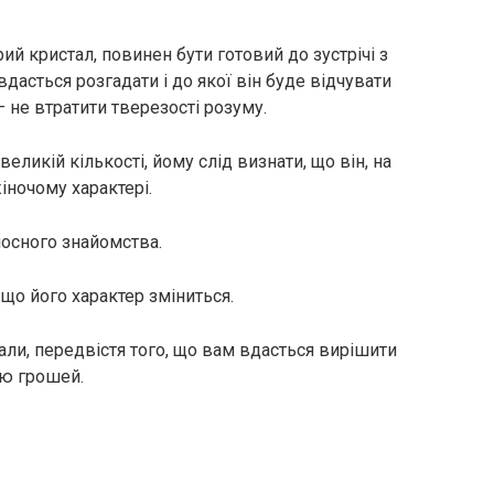
ий кристал, повинен бути готовий до зустрічі з
дасться розгадати і до якої він буде відчувати
 – не втратити тверезості розуму.
 великій кількості, йому слід визнати, що він, на
іночому характері.
носного знайомства.
 що його характер зміниться.
тали, передвістя того, що вам вдасться вирішити
ю грошей.