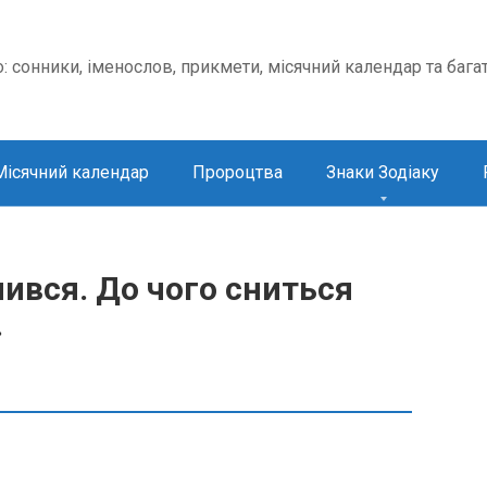
о: сонники, іменослов, прикмети, місячний календар та бага
Місячний календар
Пророцтва
Знаки Зодіаку
ився. До чого сниться
.