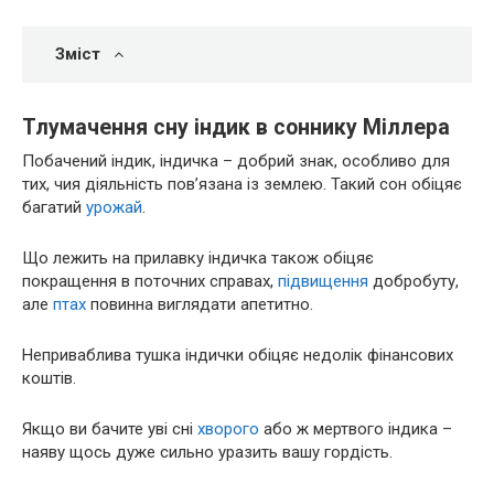
Зміст
Тлумачення сну індик в соннику Міллера
Побачений індик, індичка – добрий знак, особливо для
тих, чия діяльність пов’язана із землею. Такий сон обіцяє
багатий
урожай
.
Що лежить на прилавку індичка також обіцяє
покращення в поточних справах,
підвищення
добробуту,
але
птах
повинна виглядати апетитно.
Неприваблива тушка індички обіцяє недолік фінансових
коштів.
Якщо ви бачите уві сні
хворого
або ж мертвого індика –
наяву щось дуже сильно уразить вашу гордість.