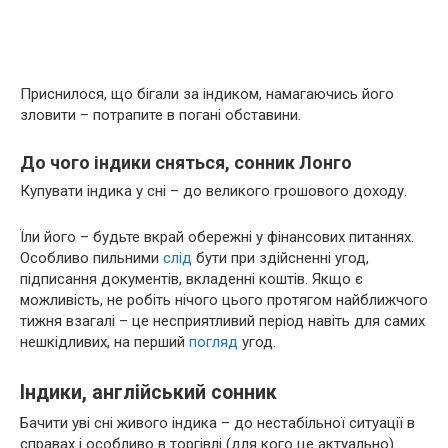
Приснилося, що бігали за індиком, намагаючись його
зловити – потрапите в погані обставини.
До чого індики сняться, сонник Лонго
Купувати індика у сні – до великого грошового доходу.
Їли його – будьте вкрай обережні у фінансових питаннях.
Особливо пильними
слід
бути при здійсненні угод,
підписання документів, вкладенні коштів. Якщо є
можливість, не робіть нічого цього протягом найближчого
тижня взагалі – це несприятливий період навіть для самих
нешкідливих, на перший
погляд
угод.
Індики, англійський сонник
Бачити уві сні живого індика – до нестабільної ситуації в
справах і особливо в торгівлі (для кого це актуально).