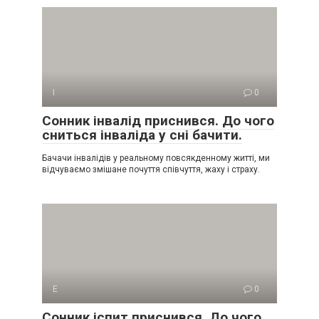
І
0
Сонник інвалід приснився. До чого
сниться інваліда у сні бачити.
Бачачи інвалідів у реальному повсякденному житті, ми
відчуваємо змішане почуття співчуття, жаху і страху.
Е
0
Сонник іспит приснився. До чого