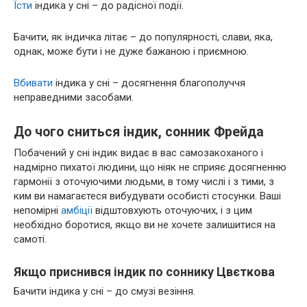
Їсти
індика у сні – до радісної події.
Бачити, як індичка літає – до популярності, слави, яка,
однак, може бути і не дуже бажаною і приємною.
Вбивати
індика у сні – досягнення благополуччя
неправедними засобами.
До чого сниться індик, сонник Фрейда
Побачений у сні індик видає в вас самозакоханого і
надмірно пихатої людини, що ніяк не сприяє досягненню
гармонії з оточуючими людьми, в тому числі і з тими, з
ким ви намагаєтеся вибудувати особисті стосунки. Ваші
непомірні
амбіції
відштовхують оточуючих, і з цим
необхідно боротися, якщо ви не хочете залишитися на
самоті.
Якщо приснився індик по соннику Цвєткова
Бачити індика у сні – до смузі везіння.