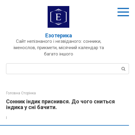
Перейти
до
вмісту
Езотерика
Сайт непізнаного і незвіданого: сонники,
іменослов, прикмети, місячний календар та
багато іншого
Пошук:
Головна Сторінка
Сонник індик приснився. До чого сниться
індика у сні бачити.
І