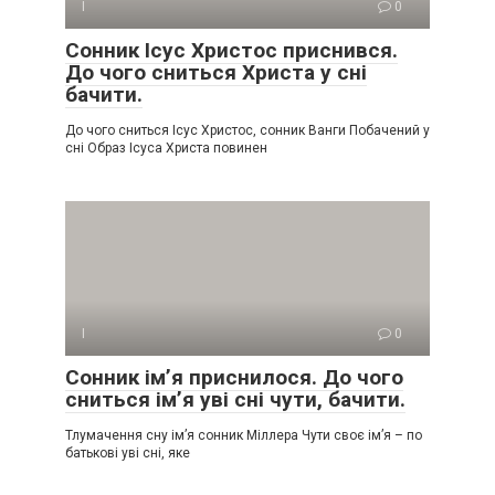
І
0
Сонник Ісус Христос приснився.
До чого сниться Христа у сні
бачити.
До чого сниться Ісус Христос, сонник Ванги Побачений у
сні Образ Ісуса Христа повинен
І
0
Сонник ім’я приснилося. До чого
сниться ім’я уві сні чути, бачити.
Тлумачення сну ім’я сонник Міллера Чути своє ім’я – по
батькові уві сні, яке