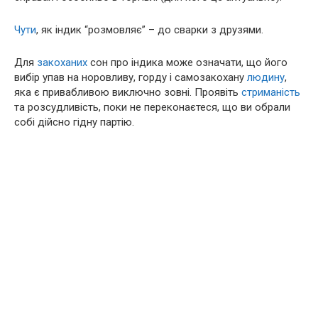
Чути
, як індик “розмовляє” – до сварки з друзями.
Для
закоханих
сон про індика може означати, що його
вибір упав на норовливу, горду і самозакохану
людину
,
яка є привабливою виключно зовні. Проявіть
стриманість
та розсудливість, поки не переконаєтеся, що ви обрали
собі дійсно гідну партію.