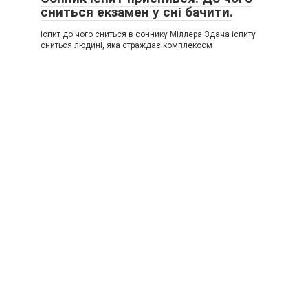
сниться екзамен у сні бачити.
Іспит до чого сниться в соннику Міллера Здача іспиту
сниться людині, яка страждає комплексом