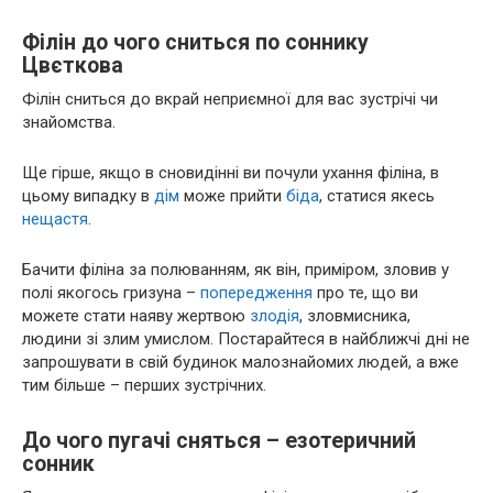
Філін до чого сниться по соннику
Цвєткова
Філін сниться до вкрай неприємної для вас зустрічі чи
знайомства.
Ще гірше, якщо в сновидінні ви почули ухання філіна, в
цьому випадку в
дім
може прийти
біда
, статися якесь
нещастя
.
Бачити філіна за полюванням, як він, приміром, зловив у
полі якогось гризуна –
попередження
про те, що ви
можете стати наяву жертвою
злодія
, зловмисника,
людини зі злим умислом. Постарайтеся в найближчі дні не
запрошувати в свій будинок малознайомих людей, а вже
тим більше – перших зустрічних.
До чого пугачі сняться – езотеричний
сонник