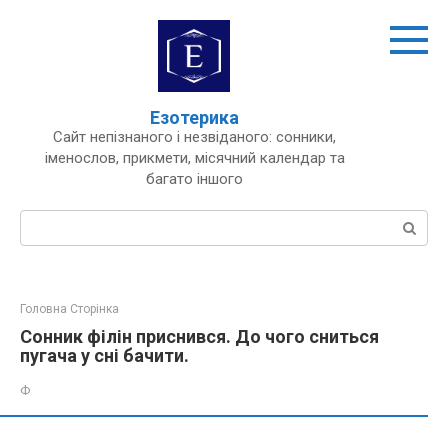
Перейти
до
вмісту
Езотерика
Сайт непізнаного і незвіданого: сонники,
іменослов, прикмети, місячний календар та
багато іншого
Пошук:
Головна Сторінка
Сонник філін приснився. До чого сниться
пугача у сні бачити.
Ф