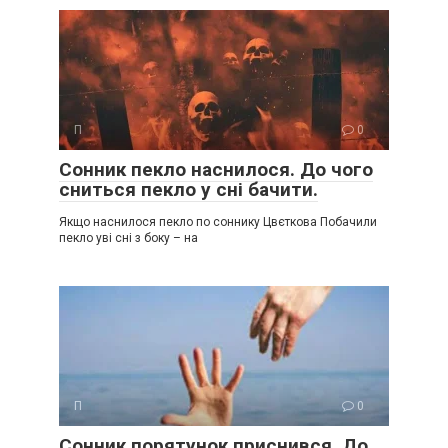
П
0
Сонник пекло наснилося. До чого
сниться пекло у сні бачити.
Якщо наснилося пекло по соннику Цвєткова Побачили
пекло уві сні з боку – на
П
0
Сонник порятунок приснився. До