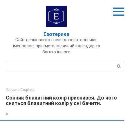
Перейти
до
вмісту
Езотерика
Сайт непізнаного і незвіданого: сонники,
іменослов, прикмети, місячний календар та
багато іншого
Пошук:
Головна Сторінка
Сонник блакитний колір приснився. До чого
сниться блакитний колір у сні бачити.
Б