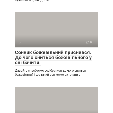
Б
0
Сонник божевільний приснився.
До чого сниться божевільного у
сні бачити.
Давайте спробуємо розібратися до чого сниться
божевільний і що такий сон може означати в