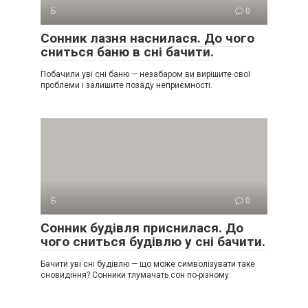
Б
0
Сонник лазня наснилася. До чого
сниться баню в сні бачити.
Побачили уві сні баню — незабаром ви вирішите свої
проблеми і залишите позаду неприємності.
Б
0
Сонник будівля приснилася. До
чого сниться будівлю у сні бачити.
Бачити уві сні будівлю — що може символізувати таке
сновидіння? Сонники тлумачать сон по-різному: