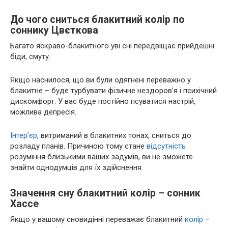
До чого сниться блакитний колір по
соннику Цвєткова
Багато яскраво-блакитного уві сні передвіщає прийдешні
біди, смуту.
Якщо наснилося, що ви були одягнені переважно у
блакитне – буде турбувати фізичне нездоров’я і психічний
дискомфорт. У вас буде постійно псуватися настрій,
можлива депресія.
Інтер’єр
, витриманий в блакитних тонах, сниться до
розладу планів. Причиною тому стане
відсутність
розуміння близькими ваших задумів, ви не зможете
знайти однодумців для їх здійснення.
Значення сну блакитний колір – сонник
Хассе
Якщо у вашому сновидінні переважає блакитний
колір
–