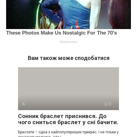
Вам також може сподобатися
Б
0
Сонник браслет приснився. До
чого сниться браслет у сні бачити.
Браслети – одна з найпопулярніших прикрас. І не тільки у
сучасних модниць, але і