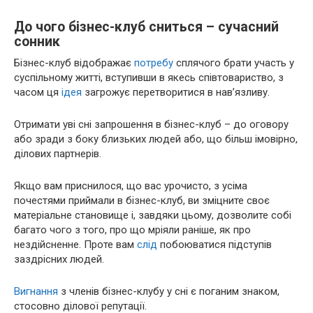
До чого бізнес-клуб сниться – сучасний
сонник
Бізнес-клуб відображає
потребу
сплячого брати участь у
суспільному житті, вступивши в якесь співтовариство, з
часом ця
ідея
загрожує перетворитися в нав’язливу.
Отримати уві сні запрошення в бізнес-клуб – до оговору
або зради з боку близьких людей або, що більш імовірно,
ділових партнерів.
Якщо вам приснилося, що вас урочисто, з усіма
почестями приймали в бізнес-клуб, ви зміцните своє
матеріальне становище і, завдяки цьому, дозволите собі
багато чого з того, про що мріяли раніше, як про
нездійсненне. Проте вам
слід
побоюватися підступів
заздрісних людей.
Вигнання
з членів бізнес-клубу у сні є поганим знаком,
стосовно ділової репутації.