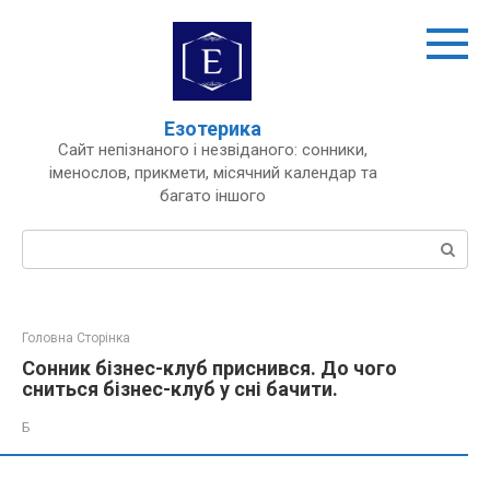
Перейти
до
вмісту
Езотерика
Сайт непізнаного і незвіданого: сонники,
іменослов, прикмети, місячний календар та
багато іншого
Пошук:
Головна Сторінка
Сонник бізнес-клуб приснився. До чого
сниться бізнес-клуб у сні бачити.
Б