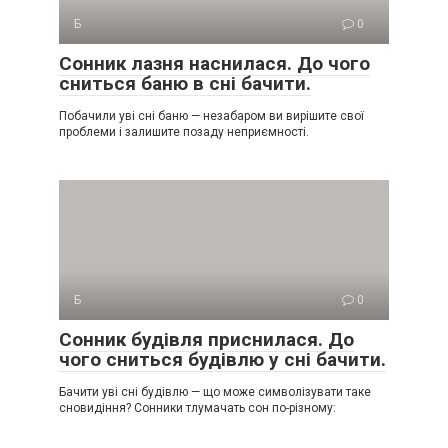
Б
0
Сонник лазня наснилася. До чого
сниться баню в сні бачити.
Побачили уві сні баню — незабаром ви вирішите свої
проблеми і залишите позаду неприємності.
Б
0
Сонник будівля приснилася. До
чого сниться будівлю у сні бачити.
Бачити уві сні будівлю — що може символізувати таке
сновидіння? Сонники тлумачать сон по-різному: