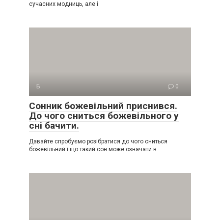
сучасних модниць, але і
Б
0
Сонник божевільний приснився.
До чого сниться божевільного у
сні бачити.
Давайте спробуємо розібратися до чого сниться
божевільний і що такий сон може означати в