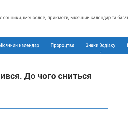
о: сонники, іменослов, прикмети, місячний календар та бага
Місячний календар
Пророцтва
Знаки Зодіаку
ився. До чого сниться