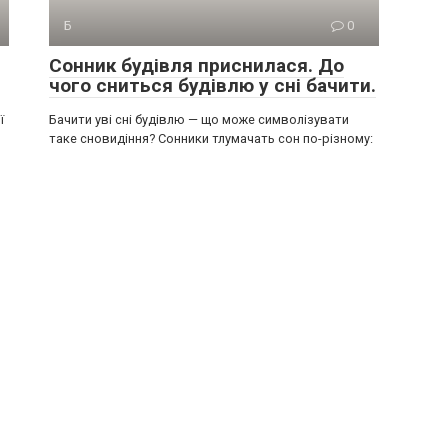
Б
0
Сонник будівля приснилася. До
чого сниться будівлю у сні бачити.
ї
Бачити уві сні будівлю — що може символізувати
таке сновидіння? Сонники тлумачать сон по-різному: