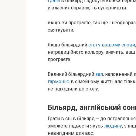
Грати
в більярд і здобути кілька перемо
у власних справах, і в суперництві.
Якщо ви програєте, так ще і неоднора
святкувати.
Якщо більярдний
стіл у вашому снови
нетрадиційного кольору, значить, ва
програєте.
Великий більярдний
зал
, наповнений 
гармонію
в сімейному житті, але тільки
не підходили до столу.
Більярд, англійський сон
Грати в сні в більярд – до потрапляння
зможете підвести якусь
людину
, з і
невигідним для вас.