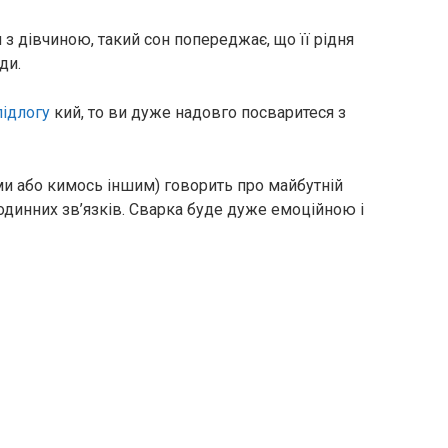
 з дівчиною, такий сон попереджає, що її рідня
ди.
підлогу
кий, то ви дуже надовго посваритеся з
ми або кимось іншим) говорить про майбутній
одинних зв’язків. Сварка буде дуже емоційною і