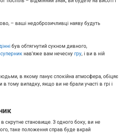
г поспіль – відмінний знак, ви будете на висоті і
зово, – ваші недоброзичливці наяву будуть
дінні
був обтягнутий сукном дивного,
ш
суперник
нав’яже вам нечесну
гру
, і ви в ній
людьми, в якому панує спокійна атмосфера, обіцяє
 в тому випадку, якщо ви не брали участі в грі і
ник
 в скрутне становище. З одного боку, ви не
ншого, таке положення справ буде вкрай