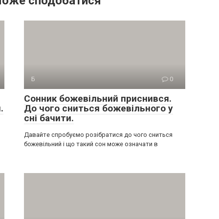
може сподобатися
Б
0
Сонник божевільний приснився.
.
До чого сниться божевільного у
сні бачити.
Давайте спробуємо розібратися до чого сниться
божевільний і що такий сон може означати в