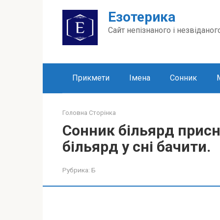
Перейти
Езотерика
до
вмісту
Сайт непізнаного і незвіданог
Прикмети
Імена
Сонник
Головна Сторінка
Сонник більярд присн
більярд у сні бачити.
Рубрика:
Б