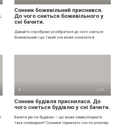
Сонник божевільний приснився.
.
До чого сниться божевільного у
сні бачити.
Давайте спробуємо розібратися до чого сниться
божевільний і що такий сон може означати в
Б
0
Сонник будівля приснилася. До
чого сниться будівлю у сні бачити.
ї
Бачити уві сні будівлю — що може символізувати
таке сновидіння? Сонники тлумачать сон по-різному: