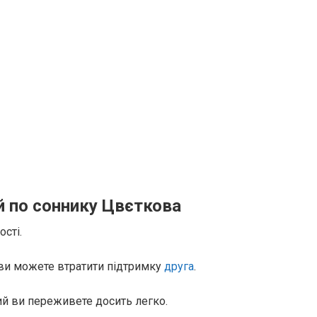
й по соннику Цвєткова
сті.
 ви можете втратити підтримку
друга
.
кий ви переживете досить легко.