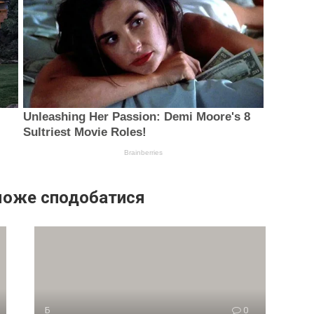
може сподобатися
Б
0