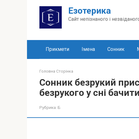
Перейти
Езотерика
до
вмісту
Сайт непізнаного і незвіданог
Прикмети
Імена
Сонник
Головна Сторінка
Сонник безрукий прис
безрукого у сні бачити
Рубрика:
Б