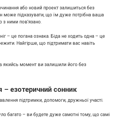
очинання або новий проект залишиться без
сон може підказувати, що їм дуже потрібна ваша
о з ними пов’язано.
ніг – це погана ознака. Біда не ходить одна – це
режити. Найгірше, що підтримати вас навіть
 в якийсь момент ви залишили його без
я – езотеричний сонник
авлення підтримки, допомоги, дружньої участі.
уло багато – ви будете дуже самотні тому, що самі