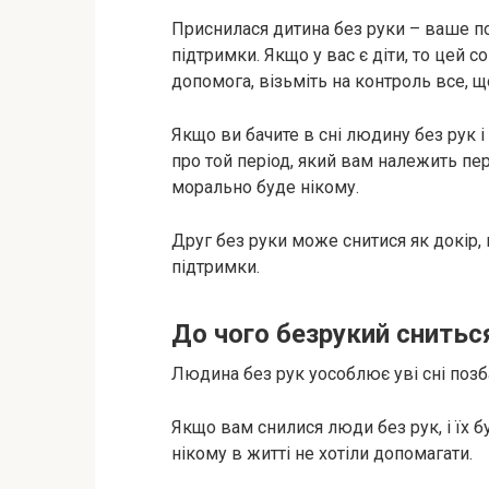
Приснилася дитина без руки – ваше п
підтримки. Якщо у вас є діти, то цей 
допомога, візьміть на контроль все, щ
Якщо ви бачите в сні людину без рук і 
про той період, який вам належить пе
морально буде нікому.
Друг без руки може снитися як докір,
підтримки.
До чого безрукий снитьс
Людина без рук уособлює уві сні позб
Якщо вам снилися люди без рук, і їх б
нікому в житті не хотіли допомагати.