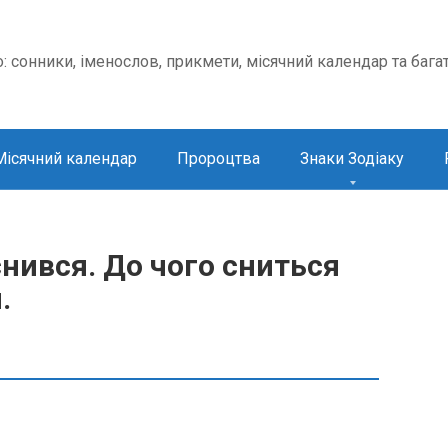
о: сонники, іменослов, прикмети, місячний календар та бага
Місячний календар
Пророцтва
Знаки Зодіаку
нився. До чого сниться
.