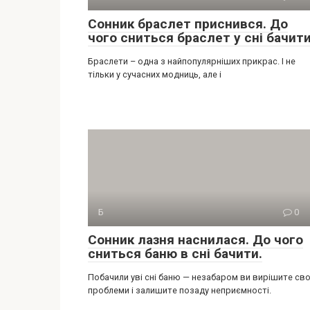
Сонник браслет приснився. До
чого сниться браслет у сні бачити
Браслети – одна з найпопулярніших прикрас. І не
тільки у сучасних модниць, але і
Б
0
Сонник лазня наснилася. До чого
сниться баню в сні бачити.
Побачили уві сні баню — незабаром ви вирішите сво
проблеми і залишите позаду неприємності.