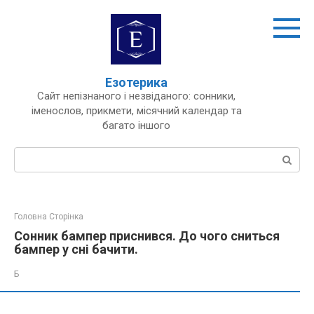
Перейти
до
вмісту
Езотерика
Сайт непізнаного і незвіданого: сонники,
іменослов, прикмети, місячний календар та
багато іншого
Пошук:
Головна Сторінка
Сонник бампер приснився. До чого сниться
бампер у сні бачити.
Б