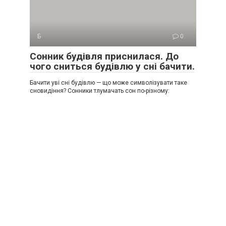
Б
0
Сонник будівля приснилася. До
чого сниться будівлю у сні бачити.
Бачити уві сні будівлю — що може символізувати таке
сновидіння? Сонники тлумачать сон по-різному: