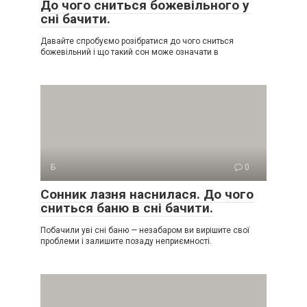
До чого сниться божевільного у
сні бачити.
Давайте спробуємо розібратися до чого сниться
божевільний і що такий сон може означати в
Б
0
Сонник лазня наснилася. До чого
сниться баню в сні бачити.
Побачили уві сні баню — незабаром ви вирішите свої
проблеми і залишите позаду неприємності.