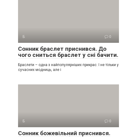
Б
0
Сонник браслет приснився. До
чого сниться браслет у сні бачити.
Браслети – одна з найпопулярніших прикрас. І не тільки у
сучасних модниць, але і
Б
0
Сонник божевільний приснився.