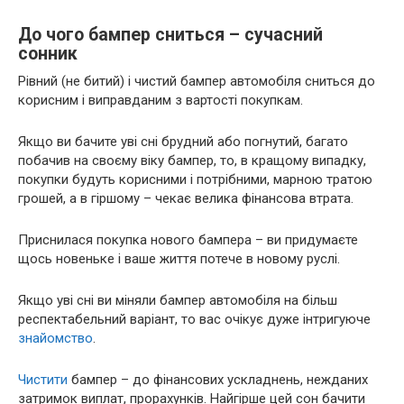
До чого бампер сниться – сучасний
сонник
Рівний (не битий) і чистий бампер автомобіля сниться до
корисним і виправданим з вартості покупкам.
Якщо ви бачите уві сні брудний або погнутий, багато
побачив на своєму віку бампер, то, в кращому випадку,
покупки будуть корисними і потрібними, марною тратою
грошей, а в гіршому – чекає велика фінансова втрата.
Приснилася покупка нового бампера – ви придумаєте
щось новеньке і ваше життя потече в новому руслі.
Якщо уві сні ви міняли бампер автомобіля на більш
респектабельний варіант, то вас очікує дуже інтригуюче
знайомство
.
Чистити
бампер – до фінансових ускладнень, нежданих
затримок виплат, прорахунків. Найгірше цей сон бачити