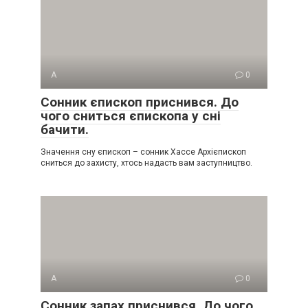
А
0
Сонник єпископ приснився. До
чого сниться єпископа у сні
бачити.
Значення сну єпископ – сонник Хассе Архієпископ
сниться до захисту, хтось надасть вам заступництво.
А
0
Сонник запах приснився. До чого