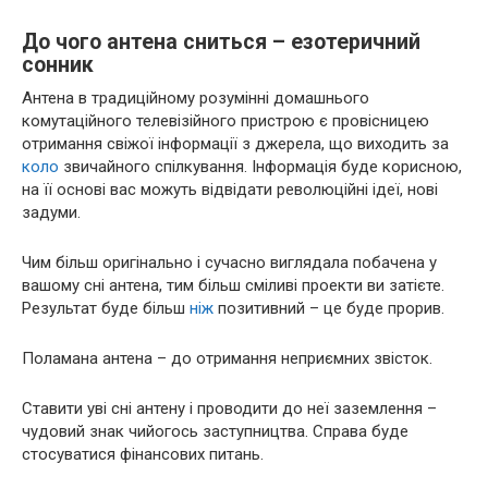
До чого антена сниться – езотеричний
сонник
Антена в традиційному розумінні домашнього
комутаційного телевізійного пристрою є провісницею
отримання свіжої інформації з джерела, що виходить за
коло
звичайного спілкування. Інформація буде корисною,
на її основі вас можуть відвідати революційні ідеї, нові
задуми.
Чим більш оригінально і сучасно виглядала побачена у
вашому сні антена, тим більш сміливі проекти ви затієте.
Результат буде більш
ніж
позитивний – це буде прорив.
Поламана антена – до отримання неприємних звісток.
Ставити уві сні антену і проводити до неї заземлення –
чудовий знак чийогось заступництва. Справа буде
стосуватися фінансових питань.