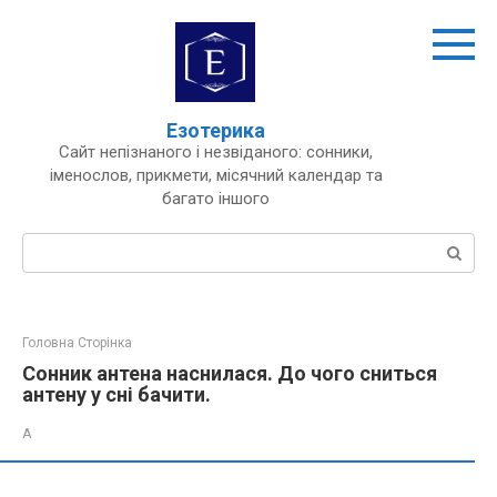
Перейти
до
вмісту
Езотерика
Сайт непізнаного і незвіданого: сонники,
іменослов, прикмети, місячний календар та
багато іншого
Пошук:
Головна Сторінка
Сонник антена наснилася. До чого сниться
антену у сні бачити.
А