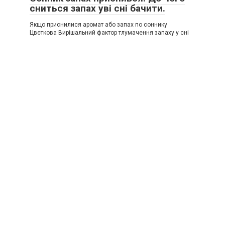
сниться запах уві сні бачити.
Якщо приснилися аромат або запах по соннику
Цвєткова Вирішальний фактор тлумачення запаху у сні