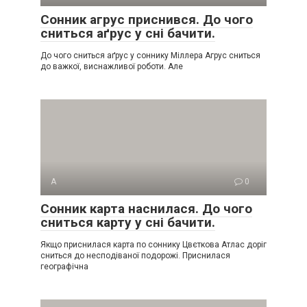
Сонник агрус приснився. До чого
сниться аґрус у сні бачити.
До чого сниться аґрус у соннику Міллера Агрус сниться
до важкої, виснажливої роботи. Але
А
0
Сонник карта наснилася. До чого
сниться карту у сні бачити.
Якщо приснилася карта по соннику Цвєткова Атлас доріг
сниться до несподіваної подорожі. Приснилася
географічна