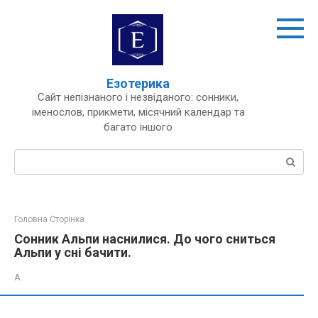
Перейти
до
вмісту
Езотерика
Сайт непізнаного і незвіданого: сонники,
іменослов, прикмети, місячний календар та
багато іншого
Пошук:
Головна Сторінка
Сонник Альпи наснилися. До чого сниться
Альпи у сні бачити.
А