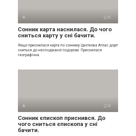
А
0
Сонник карта наснилася. До чого
сниться карту у сні бачити.
Якщо приснилася карта по соннику Цвєткова Атлас доріг
сниться до несподіваної подорожі. Приснилася
географічна
А
0
Сонник єпископ приснився. До
чого сниться єпископа у сні
бачити.