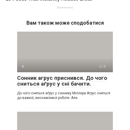
Вам також може сподобатися
А
0
Сонник агрус приснився. До чого
сниться аґрус у сні бачити.
До чого сниться аґрус у соннику Міллера Агрус сниться
до важкої, виснажливої роботи. Але