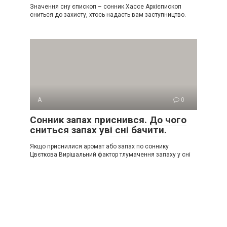
Значення сну єпископ – сонник Хассе Архієпископ
сниться до захисту, хтось надасть вам заступництво.
А
0
Сонник запах приснився. До чого
сниться запах уві сні бачити.
Якщо приснилися аромат або запах по соннику
Цвєткова Вирішальний фактор тлумачення запаху у сні