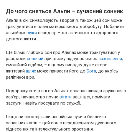
До чого сняться Альпи – сучасний сонник
Альпи в сні символізують здоров’я, також цей сон може
трактуватися в плані матеріального добробуту. Побачити
альпійські
луки
серед гір – до активного та здорового
довгого життя.
Ще більш глибоко сон про Альпах може трактуватися у
разі, коли
сплячий
при цьому відчуває якесь
захоплення
,
емоційний підйом, – в цьому випадку дуже скоро
життєвий
шлях
може привести його до
Бога
, до якоїсь
релігійної віри.
Подорожувати в сні по Альпах означає швидкі зрушення в
кар’єрі, начальство почне
вітати
ваші ідеї, помічати
заслуги і навіть просувати по службі.
Якщо ви спостерігали альпійські луки з безліччю
запашних квітів – цей сон є передвісником духовного
піднесення та інтелектуального зростання.