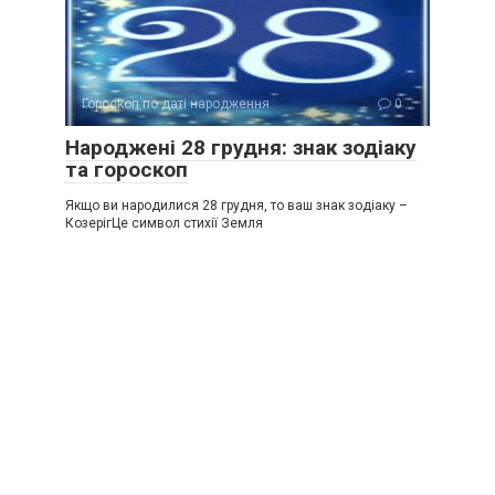
Гороскоп по даті народження
0
Народжені 28 грудня: знак зодіаку
та гороскоп
Якщо ви народилися 28 грудня, то ваш знак зодіаку –
КозерігЦе символ стихії Земля