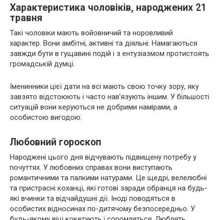
Характеристика чоловіків, народжених 21
травня
Такі чоловіки мають войовничий та норовливий
характер. Вони амбітні, активні та діяльні. Намагаються
завжди бути в гущавині подій і з ентузіазмом протистоять
громадській думці.
Іменинники цієї дати на всі мають свою точку зору, яку
завзято відстоюють і часто нав’язують іншим. У більшості
ситуацій вони керуються не добрими намірами, а
особистою вигодою.
Любовний гороскоп
Народжені цього дня відчувають підвищену потребу у
почуттях. У любовних справах вони виступають
романтичними та палкими натурами. Це щедрі, велелюбні
та пристрасні коханці, які готові заради обранця на будь-
які вчинки та відчайдушні дії. Іноді поводяться в
особистих відносинах по-дитячому безпосередньо. У
будь-якому віці кокетують і соромляться. Люблять