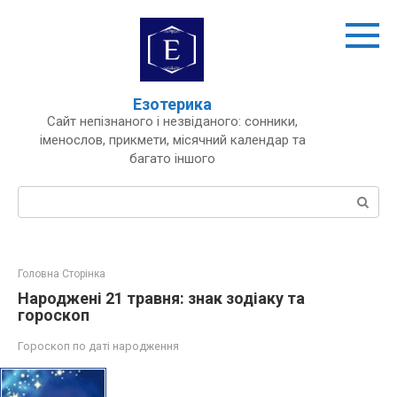
Перейти
до
вмісту
Езотерика
Сайт непізнаного і незвіданого: сонники,
іменослов, прикмети, місячний календар та
багато іншого
Пошук:
Головна Сторінка
Народжені 21 травня: знак зодіаку та
гороскоп
Гороскоп по даті народження