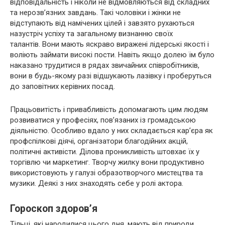
відповідальність і ніколи не відмовляються від складних
та нерозв’язних завдань. Такі чоловіки і жінки не
відступають від намічених цілей і завзято рухаються
назустріч успіху та загальному визнанню своїх
талантів. Вони мають яскраво виражені лідерські якості і
воліють займати високі пости. Навіть якщо долею їм було
наказано трудитися в рядах звичайних співробітників,
вони в будь-якому разі відшукають лазівку і проберуться
до заповітних керівних посад.
Працьовитість і привабливість допомагають цим людям
розвиватися у професіях, пов’язаних із громадською
діяльністю. Особливо вдало у них складається кар’єра як
профспілкові діячі, організатори благодійних акцій,
політичні активісти. Ділова проникливість штовхає їх у
торгівлю чи маркетинг. Творчу жилку вони продуктивно
використовують у галузі образотворчого мистецтва та
музики. Деякі з них знаходять себе у ролі актора.
Гороскоп здоров’я
Тільці, які народилися цього дня, мають від природи