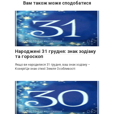
Вам також може сподобатися
Гороскоп по даті народження
0
Народжені 31 грудня: знак зодіаку
та гороскоп
Якщо ви народилися 31 грудня, ваш знак зодіаку –
КозерігЦе знак стихії Земля Особливості
Гороскоп по даті народження
0