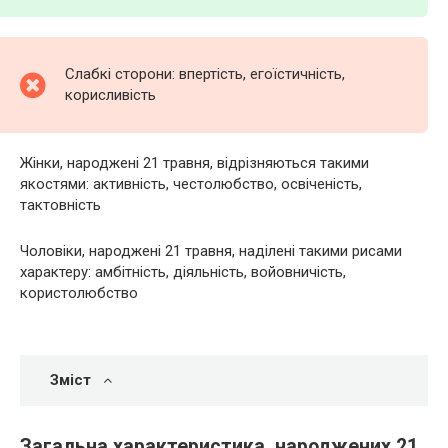
Слабкі сторони: впертість, егоїстичність,
корисливість
Жінки, народжені 21 травня, відрізняються такими
якостями: активність, честолюбство, освіченість,
тактовність
Чоловіки, народжені 21 травня, наділені такими рисами
характеру: амбітність, діяльність, войовничість,
користолюбство
Зміст
Загальна характеристика, народжених 21