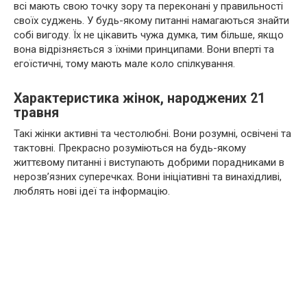
всі мають свою точку зору та переконані у правильності
своїх суджень. У будь-якому питанні намагаються знайти
собі вигоду. Їх не цікавить чужа думка, тим більше, якщо
вона відрізняється з їхніми принципами. Вони вперті та
егоїстичні, тому мають мале коло спілкування.
Характеристика жінок, народжених 21
травня
Такі жінки активні та честолюбні. Вони розумні, освічені та
тактовні. Прекрасно розуміються на будь-якому
життєвому питанні і виступають добрими порадниками в
нерозв’язних суперечках. Вони ініціативні та винахідливі,
люблять нові ідеї та інформацію.