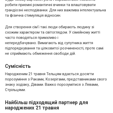
робити приємні романтичні вчинки та влаштовувати
грандіозні несподіванки. Для них важлива інтелектуальна
та фізична стимуляція відносин.
Для створення сім’ї такі люди обирають людину зі
схожим характером та світоглядом. У сімейному житті
часто поводяться примхливо і
непередбачувано. Вимагають від супутника життя
підпорядкування та цілковитої розчиненості, проте самі
не сприймають обмеження свободи дій.
Сумісність
Народженим 21 травня Тельцям вдається досягти
порозуміння з Раками, Козерігами, представниками свого
знаку зодіаку, Дівами. Важко порозумітися з Левами,
Стрільцями.
Найбільш підходящий партнер для
народжених 21 травня