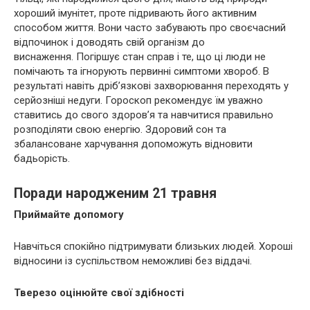
хороший імунітет, проте підривають його активним
способом життя. Вони часто забувають про своєчасний
відпочинок і доводять свій організм до
виснаження. Погіршує стан справ і те, що ці люди не
помічають та ігнорують первинні симптоми хвороб. В
результаті навіть дріб’язкові захворювання переходять у
серйозніші недуги. Гороскоп рекомендує їм уважно
ставитись до свого здоров’я та навчитися правильно
розподіляти свою енергію. Здоровий сон та
збалансоване харчування допоможуть відновити
бадьорість.
Поради народженим 21 травня
Приймайте допомогу
Навчіться спокійно підтримувати близьких людей. Хороші
відносини із суспільством неможливі без віддачі.
Тверезо оцінюйте свої здібності