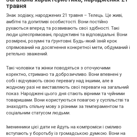
травня
Знак зодіаку, народжених 21 травня – Телець. Це живі,
амбітні та допитливі особистості. Вони постійно
рухаються вперед та розвивають свої здібності. Такі
люди цілеспрямовані, продуктивні та відповідальні. Вони
розмірені, розумні та ґрунтовні. Будь-який їхній крок
спрямований на досягнення конкретної мети, обдуманий і
ретельно зважений.
Такі чоловіки та жінки поводяться з оточуючими
коректно, стримано та доброзичливо. Вони впевнені у
собі і відчувають свою перевагу над іншими, але в
жодному разі не виставляють свої переваги на загальний
показ. Народжені цього дня стають вірними та чуйними
товаришами. Вони користуються повагою у суспільстві та
знаходять спільну мову з різними за темпераментом та
соціальним статусом людьми.
Іменинники цієї дати не йдуть на компроміси і сміливо
вступають у боротьбу із громадською думкою. Вони на