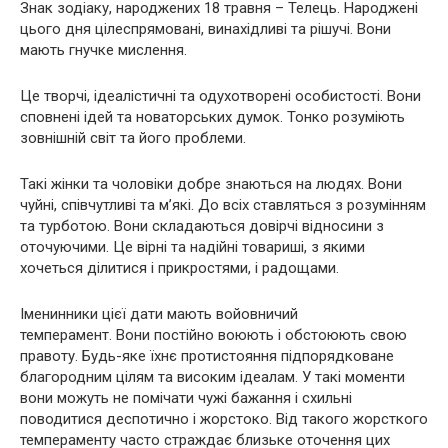
Знак зодіаку, народжених 18 травня – Телець. Народжені
цього дня цілеспрямовані, винахідливі та рішучі. Вони
мають гнучке мислення.
Це творчі, ідеалістичні та одухотворені особистості. Вони
сповнені ідей та новаторських думок. Тонко розуміють
зовнішній світ та його проблеми.
Такі жінки та чоловіки добре знаються на людях. Вони
чуйні, співчутливі та м’які. До всіх ставляться з розумінням
та турботою. Вони складаються довірчі відносини з
оточуючими. Це вірні та надійні товариші, з якими
хочеться ділитися і прикростями, і радощами.
Іменинники цієї дати мають войовничий
темперамент. Вони постійно воюють і обстоюють свою
правоту. Будь-яке їхнє протистояння підпорядковане
благородним цілям та високим ідеалам. У такі моменти
вони можуть не помічати чужі бажання і схильні
поводитися деспотично і жорстоко. Від такого жорсткого
темпераменту часто страждає близьке оточення цих