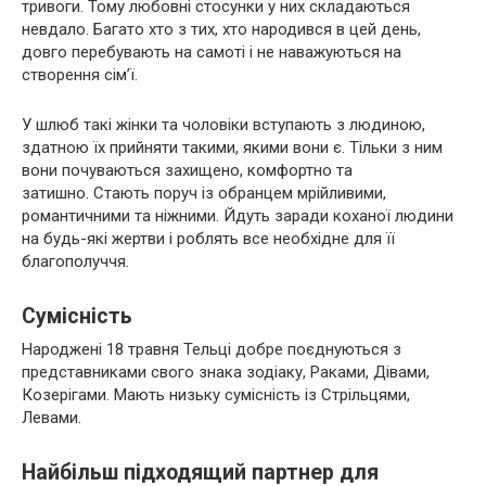
тривоги. Тому любовні стосунки у них складаються
невдало. Багато хто з тих, хто народився в цей день,
довго перебувають на самоті і не наважуються на
створення сім’ї.
У шлюб такі жінки та чоловіки вступають з людиною,
здатною їх прийняти такими, якими вони є. Тільки з ним
вони почуваються захищено, комфортно та
затишно. Стають поруч із обранцем мрійливими,
романтичними та ніжними. Йдуть заради коханої людини
на будь-які жертви і роблять все необхідне для її
благополуччя.
Сумісність
Народжені 18 травня Тельці добре поєднуються з
представниками свого знака зодіаку, Раками, Дівами,
Козерігами. Мають низьку сумісність із Стрільцями,
Левами.
Найбільш підходящий партнер для