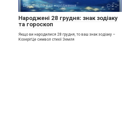
Гороскоп по даті народження
0
Народжені 28 грудня: знак зодіаку
та гороскоп
Якщо ви народилися 28 грудня, то ваш знак зодіаку –
КозерігЦе символ стихії Земля