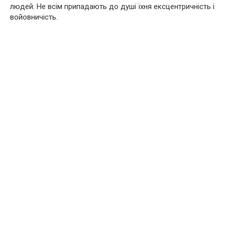
людей. Не всім припадають до душі їхня ексцентричність і
войовничість.