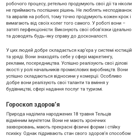
робочого процесу, ретельно продумують свої дії та ніколи
не приймають поспішних рішень. Не люблять несподіванок
та авралів на роботі, тому точно продумують кожен крок і
вимагають від своїх колег того самого. У роботі вони –
затяті перфекціоністи. Виконують свої обов’язки ідеально
та доводять будь-яку справу до досконалості.
У цих людей добре складається кар’єра у системі юстицій
та уряді. Вони знаходять себе у сфері маркетингу,
реклами, посередництва. Успішно реалізують свої ділові
якості у ролі начальників промислових виробництв. Вони
успішно складаються відносини у комерції. Особливо
добре вони реалізують свої таланти та вміння у
будівництві, сфері надання послуг та туризмі.
Гороскоп здоров’я
Природа наділила народжених 18 травня Тельців
відмінним імунітетом. Вони не мають хронічних
захворювань, мають прекрасні фізичні форми і стійку
психіку. Однак підривають стан свого здоров’я способом