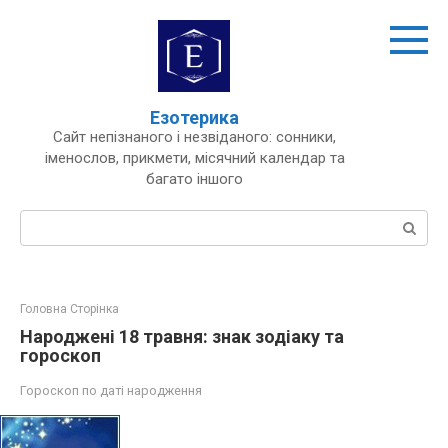
Перейти
до
вмісту
Езотерика
Сайт непізнаного і незвіданого: сонники,
іменослов, прикмети, місячний календар та
багато іншого
Пошук:
Головна Сторінка
Народжені 18 травня: знак зодіаку та
гороскоп
Гороскоп по даті народження