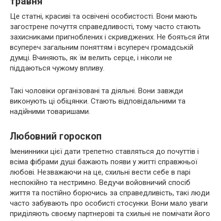
травня
Це статні, красиві та освічені особистості. Вони мають
загострене почуття справедливості, тому часто стають
захисниками пригноблених і скривджених. Не бояться йти
всупереч загальним поняттям і всупереч громадській
думці. Вчиняють, як їм велить серце, і ніколи не
піддаються чужому впливу.
Такі чоловіки організовані та діяльні. Вони завжди
виконують ці обіцянки. Стають відповідальними та
надійними товаришами.
Любовний гороскоп
Іменинники цієї дати трепетно ​​ставляться до почуттів і
всіма фібрами душі бажають появи у житті справжньої
любові. Незважаючи на це, схильні вести себе в парі
неспокійно та нестримно. Ведучи войовничий спосіб
життя та постійно борючись за справедливість, такі люди
часто забувають про особисті стосунки. Вони мало уваги
приділяють своєму партнерові та схильні не помічати його