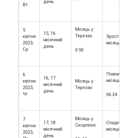
день
Вт
Місяць у
5
15, 16
Терезах
квітня
Зростаючий
місячний
2023,
місяць
день
Ср
0:50
Повний
6
16, 17
місяць
квітня
Місяць у
місячний
2023,
Терезах
день
Чт
06:34
Місяць у
7
17, 18
Спадний
Скорпіоні
квітня
місячний
місяць
2023,
день