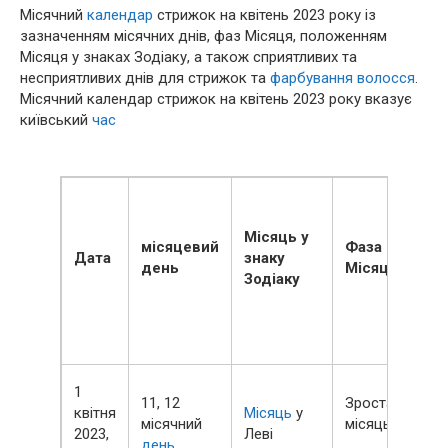
Місячний
календар
стрижок на квітень 2023 року із
зазначенням місячних днів, фаз Місяця, положенням
Місяця у знаках Зодіаку, а також сприятливих та
несприятливих днів для стрижок та
фарбування
волосся
.
Місячний календар стрижок на квітень 2023 року вказує
київський
час
Місяць у
місяцевий
Фаза
Дата
знаку
день
Місяця
Зодіаку
1
11, 12
Зростаючий
квітня
Місяць
у
місячний
місяць
2023,
Леві
день