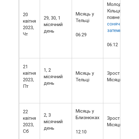
Молодик
Кільцевий –
Місяць у
20
повне
29, 30, 1
Тельці
квітня
сонячне
місячний
2023,
затемнення
день
Чт
06:29
06:12
21
1, 2
квітня
Місяць у
Зростаючий
місячний
2023,
Тельці
Місяць
день
Пт
Місяць у
22
2, 3
Близнюках
квітня
Зростаючий
місячний
2023,
Місяць
день
Сб
12:10