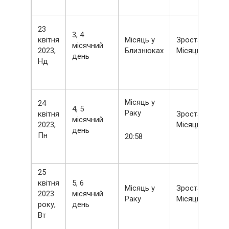
23
3, 4
квітня
Місяць у
Зростаючий
місячний
2023,
Близнюках
Місяць
день
Нд
Місяць у
24
4, 5
Раку
квітня
Зростаючий
місячний
2023,
Місяць
день
Пн
20:58
25
квітня
5, 6
Місяць у
Зростаючий
2023
місячний
Раку
Місяць
року,
день
Вт