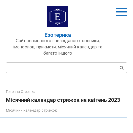
Перейти
до
вмісту
Езотерика
Сайт непізнаного і незвіданого: сонники,
іменослов, прикмети, місячний календар та
багато іншого
Пошук:
Головна Сторінка
Місячний календар стрижок на квітень 2023
Місячний календар стрижок