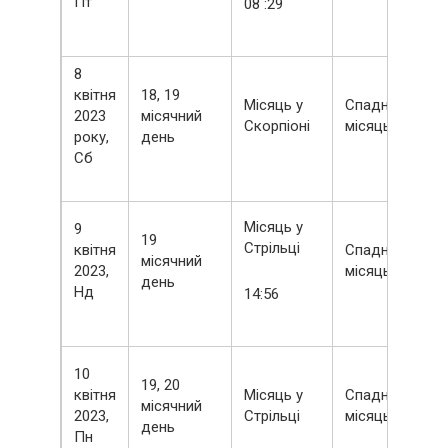
Пт
08 :29
8
квітня
18, 19
Місяць у
Спадний
2023
місячний
Скорпіоні
місяць
року,
день
Сб
Місяць у
9
19
Стрільці
квітня
Спадний
місячний
2023,
місяць
день
Нд
14:56
10
19, 20
квітня
Місяць у
Спадний
місячний
2023,
Стрільці
місяць
день
Пн