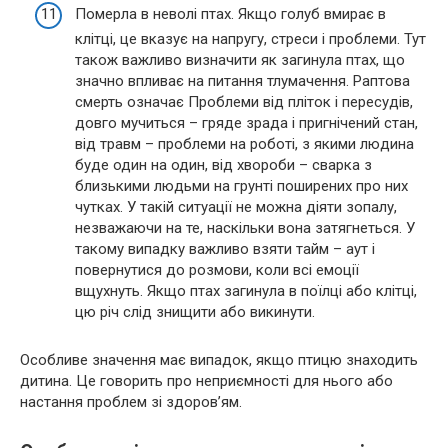
Померла в неволі птах. Якщо голуб вмирає в
клітці, це вказує на напругу, стреси і проблеми. Тут
також важливо визначити як загинула птах, що
значно впливає на питання тлумачення. Раптова
смерть означає Проблеми від пліток і пересудів,
довго мучиться – гряде зрада і пригнічений стан,
від травм – проблеми на роботі, з якими людина
буде один на один, від хвороби – сварка з
близькими людьми на грунті поширених про них
чутках. У такій ситуації не можна діяти зопалу,
незважаючи на те, наскільки вона затягнеться. У
такому випадку важливо взяти тайм – аут і
повернутися до розмови, коли всі емоції
вщухнуть. Якщо птах загинула в поїлці або клітці,
цю річ слід знищити або викинути.
Особливе значення має випадок, якщо птицю знаходить
дитина. Це говорить про неприємності для нього або
настання проблем зі здоров’ям.