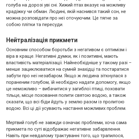
голуба на дорозі уві сні. Хижий птах вказує на можливу
крадіжку чи обман. Людині, якій наснився такий сон, не
можна розповідати про неї оточуючим. Це тягне за
собою плітки та пересуди.
Нейтралізація прикмети
Основним способом боротьби з негативом є оптимізм і
віра в краще. Негативні думки, як і позитивні, мають
властивість матеріалізації. Найнеобхідніше у такому разі –
менше зациклюватися на сумній знахідці та постаратися
забути про неї незабаром. Якщо ж людина зіткнулася з
пораненим голубом, їй необхідно надати допомогу, якщо
це неможливо – вибачитися у загиблої птиці, поховати
тільце, місце поховання полити святою водою, а також
сказати, що всі біди йдуть у землю разом із пролитою
водою. Всі ці дії усувають настання можливих проблем.
Мертвий голуб не завжди означає проблеми, хоча сама
прикмета по суті відображає негативне забарвлення.
Навіть при невдалому трактуванні того, що трапилося,