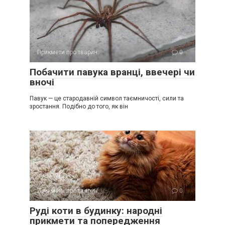
Прикмети про тварин
0
Побачити павука вранці, ввечері чи
вночі
Павук — це стародавній символ таємничості, сили та
зростання. Подібно до того, як він
Прикмети про тварин
0
Руді коти в будинку: народні
прикмети та попередження