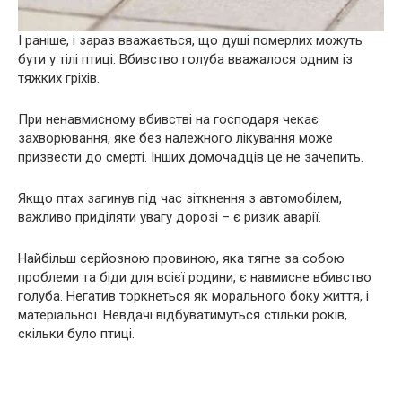
І раніше, і зараз вважається, що душі померлих можуть
бути у тілі птиці. Вбивство голуба вважалося одним із
тяжких гріхів.
При ненавмисному вбивстві на господаря чекає
захворювання, яке без належного лікування може
призвести до смерті. Інших домочадців це не зачепить.
Якщо птах загинув під час зіткнення з автомобілем,
важливо приділяти увагу дорозі – є ризик аварії.
Найбільш серйозною провиною, яка тягне за собою
проблеми та біди для всієї родини, є навмисне вбивство
голуба. Негатив торкнеться як морального боку життя, і
матеріальної. Невдачі відбуватимуться стільки років,
скільки було птиці.