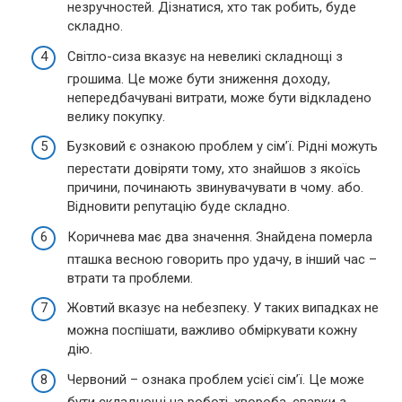
незручностей. Дізнатися, хто так робить, буде
складно.
Світло-сиза вказує на невеликі складнощі з
грошима. Це може бути зниження доходу,
непередбачувані витрати, може бути відкладено
велику покупку.
Бузковий є ознакою проблем у сім’ї. Рідні можуть
перестати довіряти тому, хто знайшов з якоїсь
причини, починають звинувачувати в чому. або.
Відновити репутацію буде складно.
Коричнева має два значення. Знайдена померла
пташка весною говорить про удачу, в інший час –
втрати та проблеми.
Жовтий вказує на небезпеку. У таких випадках не
можна поспішати, важливо обміркувати кожну
дію.
Червоний – ознака проблем усієї сім’ї. Це може
бути складнощі на роботі, хвороба, сварки з