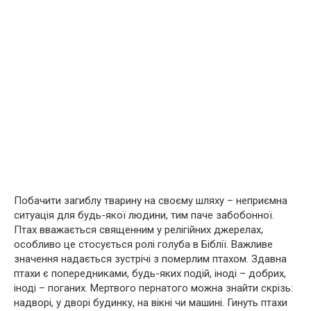
Побачити загиблу тварину на своєму шляху – неприємна
ситуація для будь-якої людини, тим паче забобонної.
Птах вважається священним у релігійних джерелах,
особливо це стосується ролі голуба в Біблії. Важливе
значення надається зустрічі з померлим птахом. Здавна
птахи є попередниками, будь-яких подій, іноді – добрих,
іноді – поганих. Мертвого пернатого можна знайти скрізь:
надворі, у дворі будинку, на вікні чи машині. Гинуть птахи