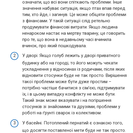
означати, що всі вони спіткають проблеми. Інше
значення набуває ситуація, якщо птах впав перед
тим, хто йде, і загинув. Це може обіцяти проблеми
з фінансами. У такій ситуації слід ретельно
продумувати фінансові витрати. Якщо людина
ненароком настає на мертву тварину, це говорить
про те, що вона в недавньому часі вчинила
вчинок, про який пошкодувала.
У дворі. Якщо голуб лежить у дворі приватного
будинку або на городі, то його можуть чекати
ускладнення у відносинах із родичами, після яких
відновити стосунки буде не так просто. Вирішення
такої проблеми може бути дуже простим –
потрібно частіше бачитися з сім’єю, підтримувати
їх, і в цьому випадку конфлікту не може бути.
Такий знак може вказувати і на погіршення
стосунків зі знайомими та друзями, проблеми у
роботі на ґрунті сварок із колективом.
У басейні. Потоплений пернатий є ознакою того,
що досягти поставленої мети буде не так просто.