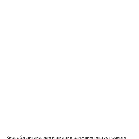
Хвороба дитини, але й швидке одужання віщує і смерть