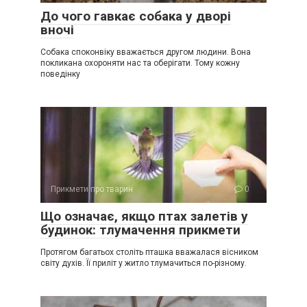
До чого гавкає собака у дворі
вночі
Собака споконвіку вважається другом людини. Вона
покликана охороняти нас та оберігати. Тому кожну
поведінку
Прикмети про тварин
0
Що означає, якщо птах залетів у
будинок: тлумачення прикмети
Протягом багатьох століть пташка вважалася вісником
світу духів. Її приліт у житло тлумачиться по-різному.