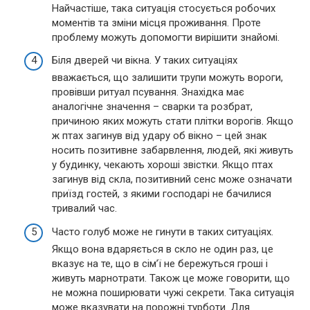
Найчастіше, така ситуація стосується робочих
моментів та зміни місця проживання. Проте
проблему можуть допомогти вирішити знайомі.
Біля дверей чи вікна. У таких ситуаціях
вважається, що залишити трупи можуть вороги,
провівши ритуал псування. Знахідка має
аналогічне значення – сварки та розбрат,
причиною яких можуть стати плітки ворогів. Якщо
ж птах загинув від удару об вікно – цей знак
носить позитивне забарвлення, людей, які живуть
у будинку, чекають хороші звістки. Якщо птах
загинув від скла, позитивний сенс може означати
приїзд гостей, з якими господарі не бачилися
тривалий час.
Часто голуб може не гинути в таких ситуаціях.
Якщо вона вдаряється в скло не один раз, це
вказує на те, що в сім’ї не бережуться гроші і
живуть марнотрати. Також це може говорити, що
не можна поширювати чужі секрети. Така ситуація
може вказувати на порожні турботи. Для