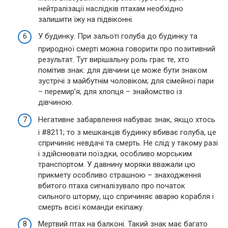
нейтралізації наслідків птахам необхідно
залишити їжу на підвіконні.
У будинку. При зальоті голуба до будинку та
природної смерті можна говорити про позитивний
результат. Тут вирішальну роль грає те, хто
помітив знак: для дівчини це може бути знаком
зустрічі з майбутнім чоловіком; для сімейної пари
– перемир’я; для хлопця – знайомство із
дівчиною.
Негативне забарвлення набуває знак, якщо хтось
і #8211; то з мешканців будинку вбиває голуба, це
спричиняє невдачі та смерть. Не слід у такому разі
і здійснювати поїздки, особливо морським
транспортом. У давнину моряки вважали цю
прикмету особливо страшною – знаходження
вбитого птаха сигналізувало про початок
сильного шторму, що спричиняє аварію корабля і
смерть всієї команди екіпажу.
Мертвий птах на балконі. Такий знак має багато