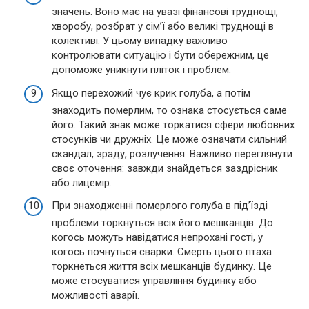
значень. Воно має на увазі фінансові труднощі,
хворобу, розбрат у сім’ї або великі труднощі в
колективі. У цьому випадку важливо
контролювати ситуацію і бути обережним, це
допоможе уникнути пліток і проблем.
Якщо перехожий чує крик голуба, а потім
знаходить померлим, то ознака стосується саме
його. Такий знак може торкатися сфери любовних
стосунків чи дружніх. Це може означати сильний
скандал, зраду, розлучення. Важливо переглянути
своє оточення: завжди знайдеться заздрісник
або лицемір.
При знаходженні померлого голуба в під’їзді
проблеми торкнуться всіх його мешканців. До
когось можуть навідатися непрохані гості, у
когось почнуться сварки. Смерть цього птаха
торкнеться життя всіх мешканців будинку. Це
може стосуватися управління будинку або
можливості аварії.