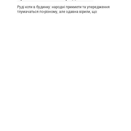
Руді коти в будинку: народні прикмети та упередження
тлумачаться по-різному, але здавна вірили, що