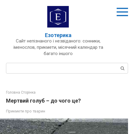
Перейти
до
вмісту
Езотерика
Сайт непізнаного і незвіданого: сонники,
іменослов, прикмети, місячний календар та
багато іншого
Пошук:
Головна Сторінка
Мертвий голуб – до чого це?
Прикмети про тварин