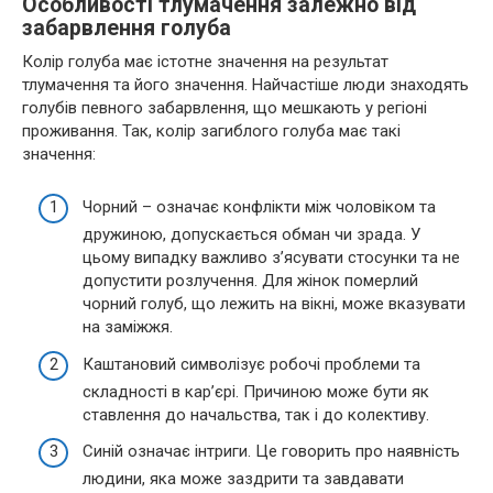
Особливості тлумачення залежно від
забарвлення голуба
Колір голуба має істотне значення на результат
тлумачення та його значення. Найчастіше люди знаходять
голубів певного забарвлення, що мешкають у регіоні
проживання. Так, колір загиблого голуба має такі
значення:
Чорний – означає конфлікти між чоловіком та
дружиною, допускається обман чи зрада. У
цьому випадку важливо з’ясувати стосунки та не
допустити розлучення. Для жінок померлий
чорний голуб, що лежить на вікні, може вказувати
на заміжжя.
Каштановий символізує робочі проблеми та
складності в кар’єрі. Причиною може бути як
ставлення до начальства, так і до колективу.
Синій означає інтриги. Це говорить про наявність
людини, яка може заздрити та завдавати