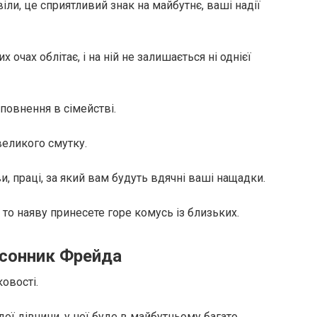
ли, це сприятливий знак на майбутнє, ваші надії
 очах облітає, і на ній не залишається ні однієї
повнення в сімействі.
великого смутку.
и, праці, за який вам будуть вдячні ваші нащадки.
то наяву принесете горе комусь із близьких.
 сонник Фрейда
ковості.
ої дівчини, у неї буде в майбутньому багато