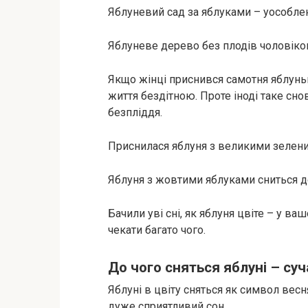
Яблуневий сад за яблуками – уособлен
Яблуневе дерево без плодів чоловіков
Якщо жінці приснився самотня яблунь
життя бездітною. Проте іноді таке сн
безпліддя.
Приснилася яблуня з великими зелени
Яблуня з жовтими яблуками сниться д
Бачили уві сні, як яблуня цвіте – у в
чекати багато чого.
До чого сняться яблуні – су
Яблуні в цвіту сняться як символ вес
дуже сприятливий сон.