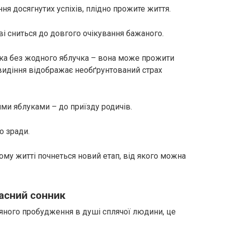
ня досягнутих успіхів, плідно прожите життя.
і сниться до довгого очікування бажаного.
ка без жодного яблучка – вона може прожити
овидіння відображає необґрунтований страх
ми яблуками – до приїзду родичів.
о зради.
ашому житті почнеться новий етап, від якого можна
часний сонник
няного пробудження в душі сплячої людини, це