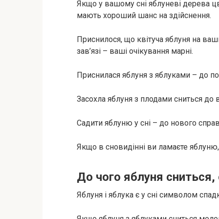
Якщо у вашому сні яблуневі дерева цві
мають хороший шанс на здійснення.
Приснилося, що квітуча яблуня на ваших
зав’язі – ваші очікування марні.
Приснилася яблуня з яблуками – до по
Засохла яблуня з плодами сниться до 
Садити яблуню у сні – до нового справ
Якщо в сновидінні ви ламаєте яблуню, 
До чого яблуня сниться,
Яблуня і яблука є у сні символом спад
Якщо яблуня з яблуками сниться молод