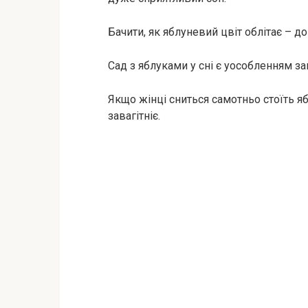
Бачити, як яблуневий цвіт облітає – д
Сад з яблуками у сні є уособленням зак
Якщо жінці сниться самотньо стоїть я
завагітніє.