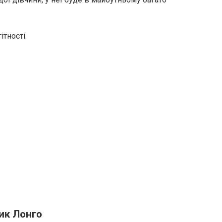
ітності.
ник Лонго