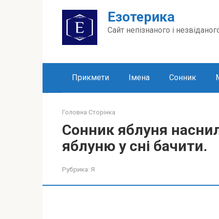
Перейти
Езотерика
до
вмісту
Сайт непізнаного і незвіданог
Прикмети
Імена
Сонник
Головна Сторінка
Сонник яблуня наснил
яблуню у сні бачити.
Рубрика:
Я