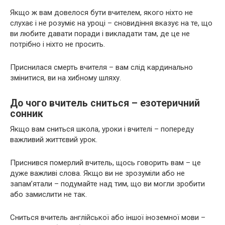
Якщо ж вам довелося бути вчителем, якого ніхто не
слухає і не розуміє на уроці – сновидіння вказує на те, що
ви любите давати поради і викладати там, де це не
потрібно і ніхто не просить.
Приснилася смерть вчителя – вам слід кардинально
змінитися, ви на хибному шляху.
До чого вчитель сниться – езотеричний
сонник
Якщо вам сниться школа, уроки і вчителі – попереду
важливий життєвий урок.
Приснився померлий вчитель, щось говорить вам – це
дуже важливі слова. Якщо ви не зрозуміли або не
запам’ятали – подумайте над тим, що ви могли зробити
або замислити не так.
Сниться вчитель англійської або іншої іноземної мови –