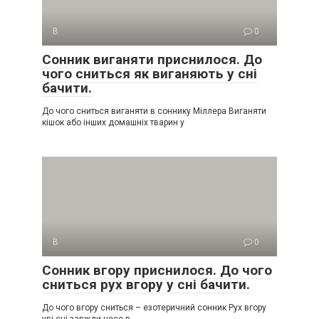
В
0
Сонник виганяти приснилося. До
чого сниться як виганяють у сні
бачити.
До чого сниться виганяти в соннику Міллера Виганяти
кішок або інших домашніх тварин у
В
0
Сонник вгору приснилося. До чого
сниться рух вгору у сні бачити.
До чого вгору сниться – езотеричний сонник Рух вгору