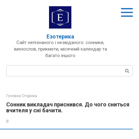
Перейти
до
вмісту
Езотерика
Сайт непізнаного і незвіданого: сонники,
іменослов, прикмети, місячний календар та
багато іншого
Пошук:
Головна Сторінка
Сонник викладач приснився. До чого сниться
вчителя у сні бачити.
В