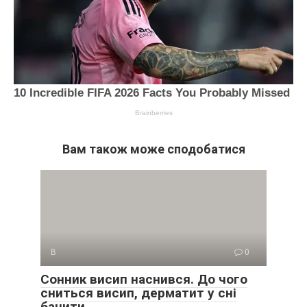
Вам також може сподобатися
В
0
Сонник висип наснився. До чого
сниться висип, дерматит у сні
бачити.