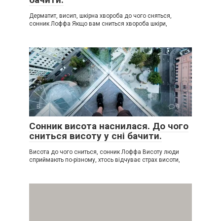
Дерматит, висип, шкірна хвороба до чого сняться,
сонник Лоффа Якщо вам сниться хвороба шкіри,
В
0
Сонник висота наснилася. До чого
сниться висоту у сні бачити.
Висота до чого сниться, сонник Лоффа Висоту люди
сприймають по-різному, хтось відчуває страх висоти,