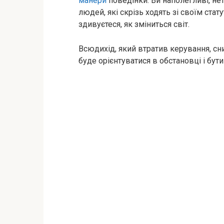
манери
поведінки. Ви наполегливі, нет
людей, які скрізь ходять зі своїм стат
здивуєтеся, як зміниться світ.
Всюдихід, який втратив керування, сн
буде орієнтуватися в обстановці і бут