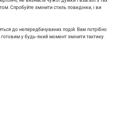
ерплячі, не визнаєте чужої думки і взагалі з тих
утом. Спробуйте змінити стиль поведінки, і ви
иться до непередбачуваних подій. Вам потрібно
и готовим у будь-який момент змінити тактику.