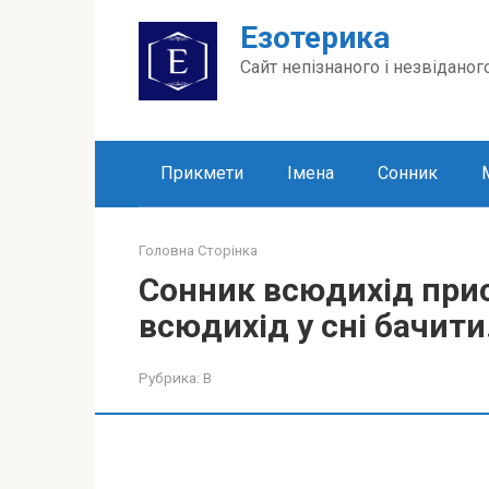
Перейти
Езотерика
до
вмісту
Сайт непізнаного і незвіданог
Прикмети
Імена
Сонник
Головна Сторінка
Сонник всюдихід прис
всюдихід у сні бачити
Рубрика:
В