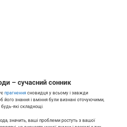
ди – сучасний сонник
ує
прагнення
сновидця у всьому і завжди
б його знання і вміння були визнані оточуючими,
 будь-які складнощі.
да, значить, ваші проблеми ростуть з вашої