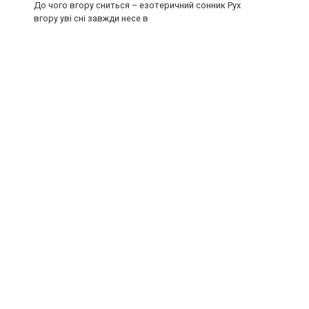
До чого вгору сниться – езотеричний сонник Рух
вгору уві сні завжди несе в