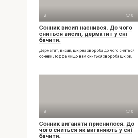
В
0
Сонник висип наснився. До чого
сниться висип, дерматит у сні
бачити.
Дерматит, висип, шкірна хвороба до чого сняться,
сонник Лоффа Якщо вам сниться хвороба шкіри,
В
0
Сонник виганяти приснилося. До
чого сниться як виганяють у сні
бачити.