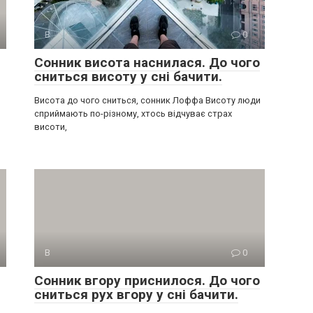
В
0
Сонник висота наснилася. До чого
сниться висоту у сні бачити.
Висота до чого сниться, сонник Лоффа Висоту люди
сприймають по-різному, хтось відчуває страх
висоти,
В
0
Сонник вгору приснилося. До чого
сниться рух вгору у сні бачити.