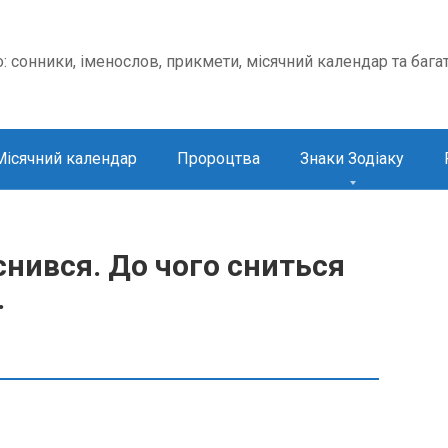
о: сонники, іменослов, прикмети, місячний календар та бага
Місячний календар
Пророцтва
Знаки Зодіаку
нився. До чого сниться
.