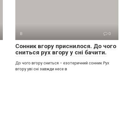
В
0
Сонник вгору приснилося. До чого
сниться рух вгору у сні бачити.
До чого вгору сниться – езотеричний сонник Рух
вгору уві сні завжди несе в