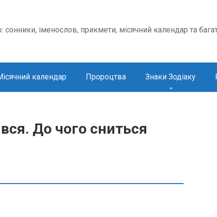
о: сонники, іменослов, прикмети, місячний календар та бага
Місячний календар
Пророцтва
Знаки Зодіаку
ся. До чого сниться