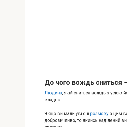
До чого вождь сниться –
Людина
, якій сниться вождь з усією
владою.
Якщо ви мали уві сні
розмову
з цим во
доброзичливо, то якийсь наділений 