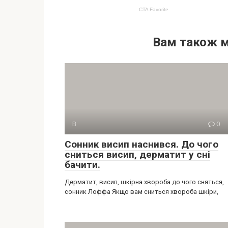
Вам також 
В
0
Сонник висип наснився. До чого
сниться висип, дерматит у сні
бачити.
Дерматит, висип, шкірна хвороба до чого сняться,
сонник Лоффа Якщо вам сниться хвороба шкіри,