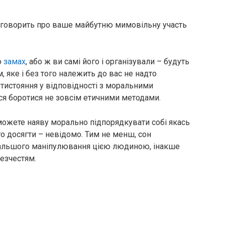
 говорить про ваше майбутню мимовільну участь
о
замах
, або ж ви самі його і організували – будуть
, яке і без того належить до вас не надто
тистояння у відповідності з моральними
ся боротися не зовсім етичними методами.
зможете наяву морально підпорядкувати собі якась
о досягти – невідомо. Тим не менш, сон
альшого маніпулювання цією людиною, інакше
езчестям.