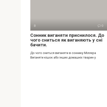
В
0
Сонник виганяти приснилося. До
чого сниться як виганяють у сні
бачити.
До чого сниться виганяти в соннику Міллера
Виганяти кішок або інших домашніх тварин у