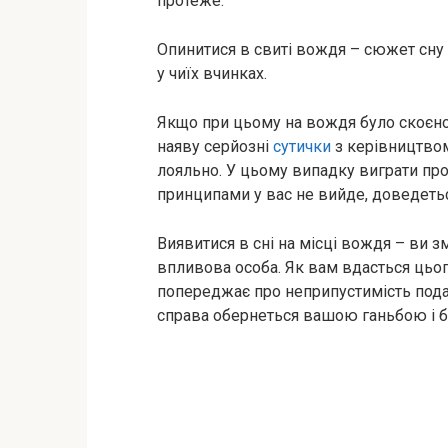
протеже.
Опинитися в свиті вождя – сюжет сну
у чиїх вчинках.
Якщо при цьому на вождя було скоєн
наяву серйозні
сутички
з керівництвом
лояльно. У цьому випадку виграти про
принципами у вас не вийде, доведеть
Виявитися в сні на місці вождя – ви 
впливова особа. Як вам вдасться цьог
попереджає про неприпустимість под
справа обернеться вашою ганьбою і б