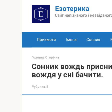
Перейти
Езотерика
до
вмісту
Сайт непізнаного і незвіданог
Прикмети
Імена
Сонник
Головна Сторінка
Сонник вождь приснив
вождя у сні бачити.
Рубрика:
В