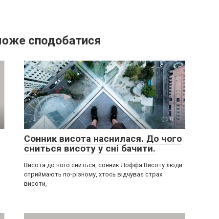
може сподобатися
В
0
Сонник висота наснилася. До чого
сниться висоту у сні бачити.
Висота до чого сниться, сонник Лоффа Висоту люди
сприймають по-різному, хтось відчуває страх
висоти,