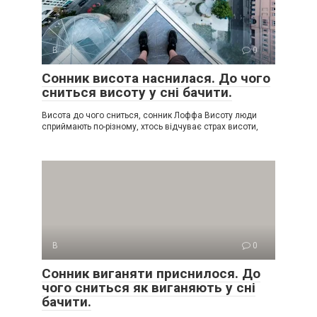
В
0
Сонник висота наснилася. До чого
сниться висоту у сні бачити.
Висота до чого сниться, сонник Лоффа Висоту люди
сприймають по-різному, хтось відчуває страх висоти,
В
0
Сонник виганяти приснилося. До
чого сниться як виганяють у сні
бачити.