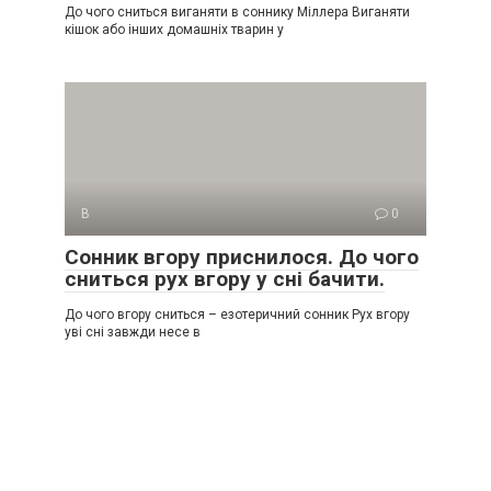
До чого сниться виганяти в соннику Міллера Виганяти
кішок або інших домашніх тварин у
В
0
Сонник вгору приснилося. До чого
сниться рух вгору у сні бачити.
До чого вгору сниться – езотеричний сонник Рух вгору
уві сні завжди несе в