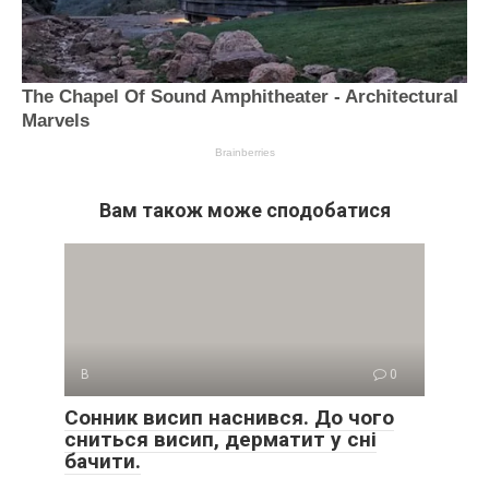
Вам також може сподобатися
В
0
Сонник висип наснився. До чого
сниться висип, дерматит у сні
бачити.