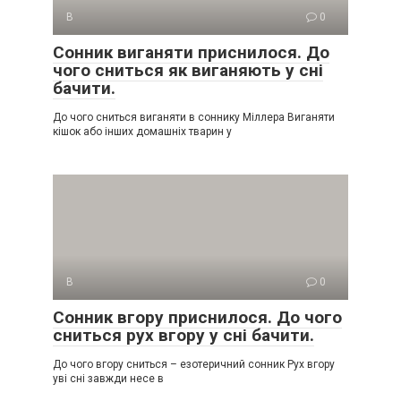
В
0
Сонник виганяти приснилося. До
чого сниться як виганяють у сні
бачити.
До чого сниться виганяти в соннику Міллера Виганяти
кішок або інших домашніх тварин у
В
0
Сонник вгору приснилося. До чого
сниться рух вгору у сні бачити.
До чого вгору сниться – езотеричний сонник Рух вгору
уві сні завжди несе в