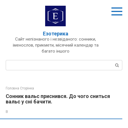
Перейти
до
вмісту
Езотерика
Сайт непізнаного і незвіданого: сонники,
іменослов, прикмети, місячний календар та
багато іншого
Пошук:
Головна Сторінка
Сонник вальс приснився. До чого сниться
вальс у сні бачити.
В