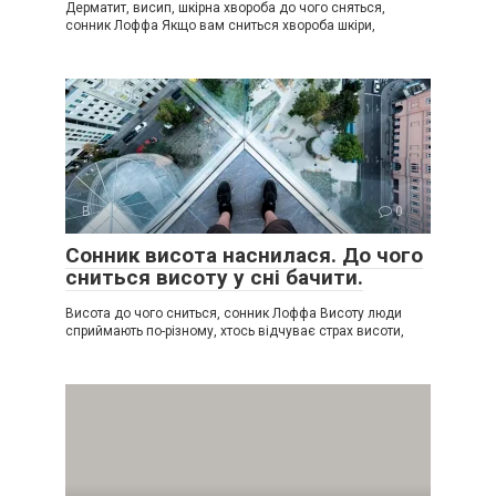
Дерматит, висип, шкірна хвороба до чого сняться,
сонник Лоффа Якщо вам сниться хвороба шкіри,
В
0
Сонник висота наснилася. До чого
сниться висоту у сні бачити.
Висота до чого сниться, сонник Лоффа Висоту люди
сприймають по-різному, хтось відчуває страх висоти,