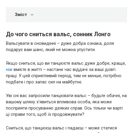
Зміст
До чого сниться вальс, сонник Лонго
Вальсувати в сновидінні – дуже добра ознака, доля
подарує вам шанс, який не можна упустити.
Якщо сниться, що ви танцюєте вальс дуже добре, краще,
ніж
вмієте в житті – настане час віддачі за ваші довгі
праці. У цей сприятливий період, тим не менше, потрібно
подбати і про запас сил на майбутнє.
Уві сні вас запросили танцювати вальс – будьте обачні, на
вашому шляху з’явиться впливова особа, яка може
посприяти просуванню деяких справ. Ось тільки чи варті
ці справи того, щоб їх продовжувати?
Сниться, що танцюєш вальс і падаєш – може статися