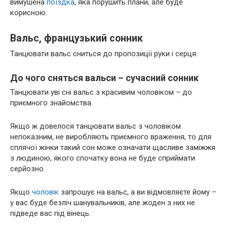
вимушена
поїздка
, яка порушить плани, але буде
корисною.
Вальс, французький сонник
Танцювати вальс сниться до пропозиції руки і серця.
До чого сняться вальси – сучасний сонник
Танцювати уві сні вальс з красивим чоловіком – до
приємного знайомства.
Якщо ж довелося танцювати вальс з чоловіком
непоказним, не виробляють приємного враження, то для
сплячої жінки такий сон може означати щасливе заміжжя
з людиною, якого спочатку вона не буде сприймати
серйозно.
Якщо
чоловік
запрошує на вальс, а ви відмовляєте йому –
у вас буде безліч шанувальників, але жоден з них не
підведе вас під вінець.