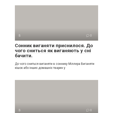
В
0
Сонник виганяти приснилося. До
чого сниться як виганяють у сні
бачити.
До чого сниться виганяти в соннику Міллера Виганяти
кішок або інших домашніх тварин у
В
0