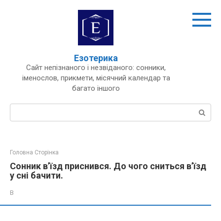
Перейти
до
вмісту
Езотерика
Сайт непізнаного і незвіданого: сонники,
іменослов, прикмети, місячний календар та
багато іншого
Пошук:
Головна Сторінка
Сонник в’їзд приснився. До чого сниться в’їзд
у сні бачити.
В