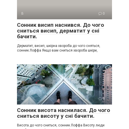
В
0
Сонник висип наснився. До чого
сниться висип, дерматит у сні
бачити.
Дерматит, висип, шкірна хвороба до чого сняться,
сонник Лоффа Якщо вам сниться хвороба шкіри,
В
0
Сонник висота наснилася. До чого
сниться висоту у сні бачити.
Висота до чого сниться, сонник Лоффа Висоту люди