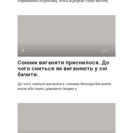
сприймають по-різному, хтось відчуває страх висоти,
В
0
Сонник виганяти приснилося. До
чого сниться як виганяють у сні
бачити.
До чого сниться виганяти в соннику Міллера Виганяти
кішок або інших домашніх тварин у