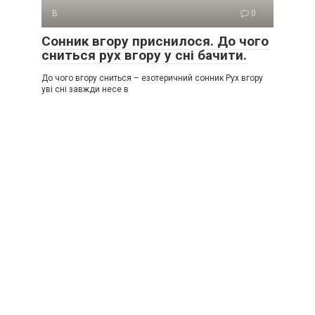
В
0
Сонник вгору приснилося. До чого
сниться рух вгору у сні бачити.
До чого вгору сниться – езотеричний сонник Рух вгору
уві сні завжди несе в