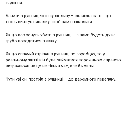
терпіння.
Бачити з рушницею іншу людину – вказівка на те, що
хтось вичікує випадку, щоб вам нашкодити.
Якщо вас хочуть убити з рушниці – з вами будуть дуже
грубо поводитися в ліжку.
Якщо сплячий стріляв з рушниці по горобцях, то у
реальному житті він буде займатися порожньою справою,
витрачаючи на це не тільки час, але й кошти.
Чути уві сні постріл з рушниці – до даремного переляку.