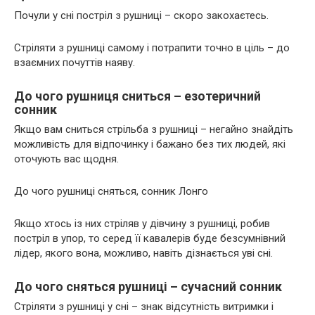
Почули у сні постріл з рушниці – скоро закохаєтесь.
Стріляти з рушниці самому і потрапити точно в ціль – до
взаємних почуттів наяву.
До чого рушниця сниться – езотеричний
сонник
Якщо вам сниться стрільба з рушниці – негайно знайдіть
можливість для відпочинку і бажано без тих людей, які
оточують вас щодня.
До чого рушниці сняться, сонник Лонго
Якщо хтось із них стріляв у дівчину з рушниці, робив
постріл в упор, то серед її кавалерів буде безсумнівний
лідер, якого вона, можливо, навіть дізнається уві сні.
До чого сняться рушниці – сучасний сонник
Стріляти з рушниці у сні – знак відсутність витримки і