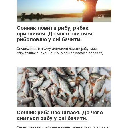
Л
0
Сонник ловити рибу, рибак
приснився. До чого сниться
риболовлю у сні бачити.
Сновидіння, в якому довелося ловити рибу, має
сприятливе значення. Воно обіцяє удачу в справах,
Р
0
Сонник риба наснилася. До чого
сниться рибу у сні бачити.
Сновидіння про рибу несе зміни. Вони торкнуться однієї