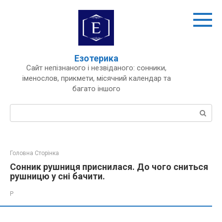
Перейти
до
вмісту
Езотерика
Сайт непізнаного і незвіданого: сонники,
іменослов, прикмети, місячний календар та
багато іншого
Пошук:
Головна Сторінка
Сонник рушниця приснилася. До чого сниться
рушницю у сні бачити.
Р