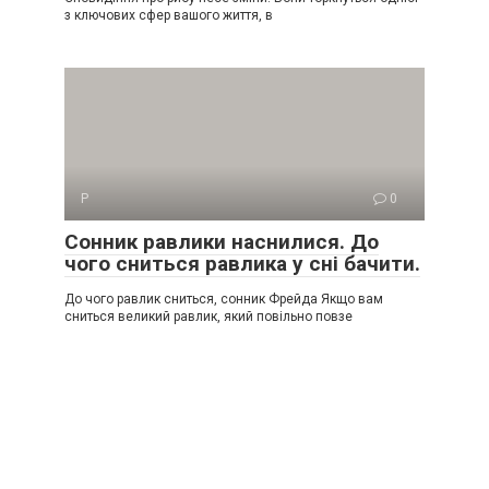
з ключових сфер вашого життя, в
Р
0
Сонник равлики наснилися. До
чого сниться равлика у сні бачити.
До чого равлик сниться, сонник Фрейда Якщо вам
сниться великий равлик, який повільно повзе