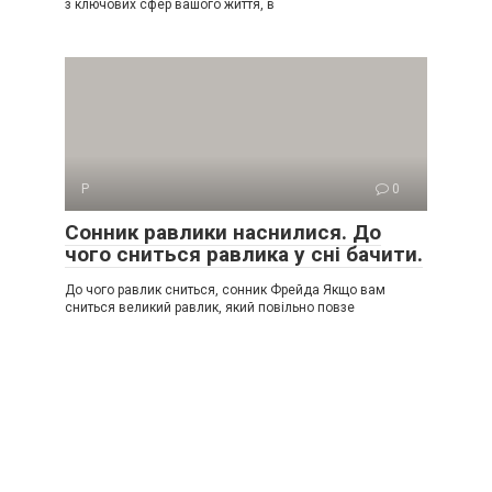
з ключових сфер вашого життя, в
Р
0
Сонник равлики наснилися. До
чого сниться равлика у сні бачити.
До чого равлик сниться, сонник Фрейда Якщо вам
сниться великий равлик, який повільно повзе