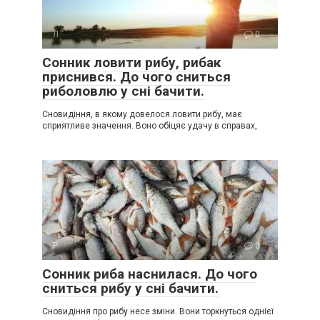
Л
0
Сонник ловити рибу, рибак
приснився. До чого сниться
риболовлю у сні бачити.
Сновидіння, в якому довелося ловити рибу, має
сприятливе значення. Воно обіцяє удачу в справах,
Р
0
Сонник риба наснилася. До чого
сниться рибу у сні бачити.
Сновидіння про рибу несе зміни. Вони торкнуться однієї