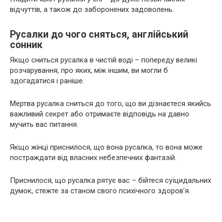
відчуттів, а також до заборонених задоволень.
Русалки до чого сняться, англійський
сонник
Якщо сниться русалка в чистій воді – попереду великі
розчарування, про яких, між іншим, ви могли б
здогадатися і раніше.
Мертва русалка сниться до того, що ви дізнаєтеся якийсь
важливий секрет або отримаєте відповідь на давно
мучить вас питання.
Якщо жінці приснилося, що вона русалка, то вона може
постраждати від власних небезпечних фантазій.
Приснилося, що русалка рятує вас – бійтеся суїцидальних
думок, стежте за станом свого психічного здоров’я.