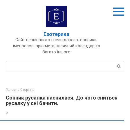
Перейти
до
вмісту
Езотерика
Сайт непізнаного і незвіданого: сонники,
іменослов, прикмети, місячний календар та
багато іншого
Пошук:
Головна Сторінка
Сонник русалка наснилася. До чого сниться
русалку у сні бачити.
Р