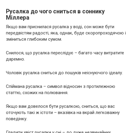
Русалка до чого сниться в соннику
Міллера
Якщо вам приснилася русалка у воді, сон може бути
передвістям радості, яка, однак, буде скоропроходячою і
зміниться глибоким сумом.
Снилося, що русалка переслідує – багато часу витратите
даремно.
Чоловік русалка сниться до пошуків неіснуючого ідеалу.
Спіймана русалка – символ відносин з протилежною
статтю, схожих на полювання.
Якщо вам довелося бути русалкою, сниться, що вас
оточують такі ж істоти – вказівка на вкрай легковажну
поведінку.
Гладити хвіст русалки у сні – до дуже незвичайних