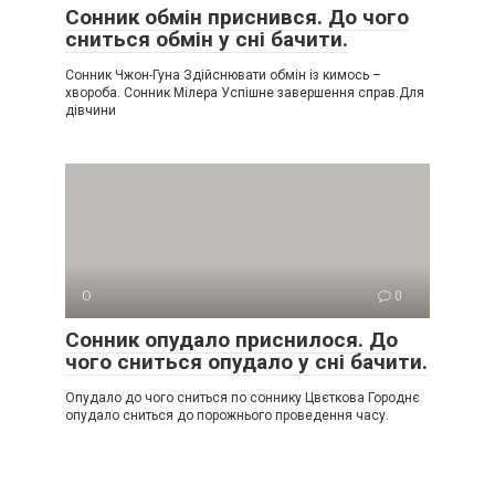
Сонник обмін приснився. До чого
сниться обмін у сні бачити.
Сонник Чжон-Гуна Здійснювати обмін із кимось –
хвороба. Сонник Мілера Успішне завершення справ.Для
дівчини
О
0
Сонник опудало приснилося. До
чого сниться опудало у сні бачити.
Опудало до чого сниться по соннику Цвєткова Городнє
опудало сниться до порожнього проведення часу.