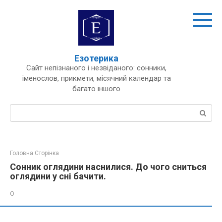
Перейти
до
вмісту
Езотерика
Сайт непізнаного і незвіданого: сонники,
іменослов, прикмети, місячний календар та
багато іншого
Пошук:
Головна Сторінка
Сонник оглядини наснилися. До чого сниться
оглядини у сні бачити.
О