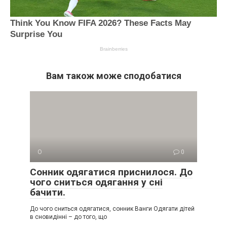
Вам також може сподобатися
О
0
Сонник одягатися приснилося. До
чого сниться одягання у сні
бачити.
До чого сниться одягатися, сонник Ванги Одягати дітей
в сновидінні – до того, що