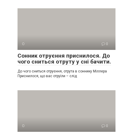
О
0
Сонник отруєння приснилося. До
чого сниться отруту у сні бачити.
До чого сниться отруєння, отрута в соннику Міллера
Приснилося, що вас отруїли – слід
О
0