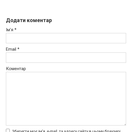
Додати коментар
Ім'я
*
Email
*
Коментар
Зберегти моє ім'я, e-mail, та адресу сайту в цьому браузері