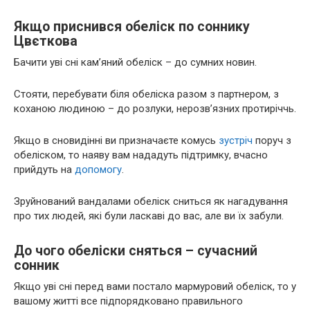
Якщо приснився обеліск по соннику
Цвєткова
Бачити уві сні кам’яний обеліск – до сумних новин.
Стояти, перебувати біля обеліска разом з партнером, з
коханою людиною – до розлуки, нерозв’язних протиріччь.
Якщо в сновидінні ви призначаєте комусь
зустріч
поруч з
обеліском, то наяву вам нададуть підтримку, вчасно
прийдуть на
допомогу
.
Зруйнований вандалами обеліск сниться як нагадування
про тих людей, які були ласкаві до вас, але ви їх забули.
До чого обеліски сняться – сучасний
сонник
Якщо уві сні перед вами постало мармуровий обеліск, то у
вашому житті все підпорядковано правильного