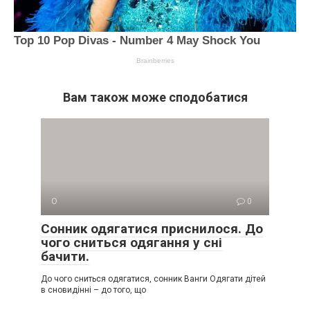
Вам також може сподобатися
О
0
Сонник одягатися приснилося. До
чого сниться одягання у сні
бачити.
До чого сниться одягатися, сонник Ванги Одягати дітей
в сновидінні – до того, що