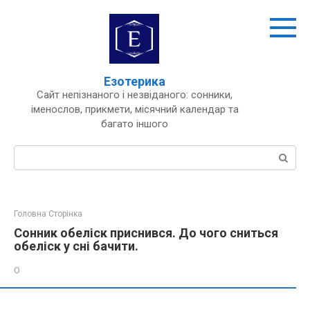
Перейти
до
вмісту
Езотерика
Сайт непізнаного і незвіданого: сонники,
іменослов, прикмети, місячний календар та
багато іншого
Пошук:
Головна Сторінка
Сонник обеліск приснився. До чого сниться
обеліск у сні бачити.
О