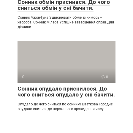
Сонник обмін приснився. До чого
сниться обмін у сні бачити.
Сонник Чжон-Гуна Здійснювати обмін із кимось –
хвороба. Сонник Мілера Успішне завершення справ.Для
дівчини
О
0
Сонник опудало приснилося. До
чого сниться опудало у сні бачити.
Опудало до чого сниться по соннику Цвєткова Городнє
опудало сниться до порожнього проведення часу.