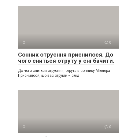
О
0
Сонник отруєння приснилося. До
чого сниться отруту у сні бачити.
До чого сниться отруєння, отрута в соннику Міллера
Приснилося, що вас отруїли – слід
О
0