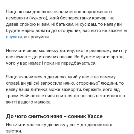
Якщо ж вам довелося няньчити новонародженого
немовляти (чужого), який безперестанку кричав і не
давав спокою ні вам, ні батькам, ні сусідам, то наяву ви
будете марно волати до оточуючих, вас ніхто не захоче ні
слухати
, ані розуміти.
Няньчити свою маленьку дитину, якої в реальному житті у
вас немає – до утопічних планів. Ви будете мріяти про те,
чого у вас немає і поки не передбачається.
Якщо няньчитися з дитиною, який у вас є на самому
справі, ви уві сні запросили няню, сторонньої людини, то
наяву ваша дитинка може захворіти, бережіть його від
травм. Найчастіше няня сниться до чогось негативного в
житті вашого малюка.
До чого сниться няня – сонник Хассе
Няньчити маленьку дівчинку у сні – до дивовижної
звістки.