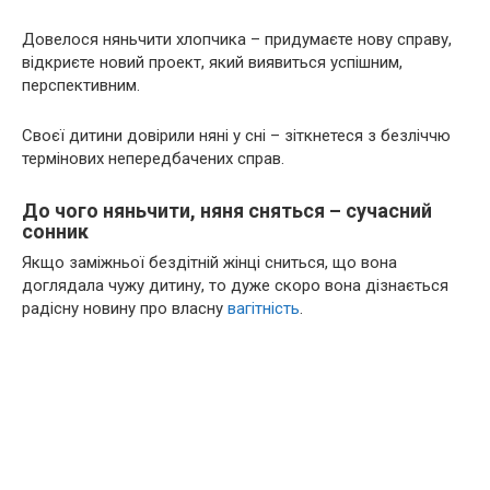
Довелося няньчити хлопчика – придумаєте нову справу,
відкриєте новий проект, який виявиться успішним,
перспективним.
Своєї дитини довірили няні у сні – зіткнетеся з безліччю
термінових непередбачених справ.
До чого няньчити, няня сняться – сучасний
сонник
Якщо заміжньої бездітній жінці сниться, що вона
доглядала чужу дитину, то дуже скоро вона дізнається
радісну новину про власну
вагітність
.