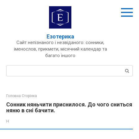
Перейти
до
вмісту
Езотерика
Сайт непізнаного і незвіданого: сонники,
іменослов, прикмети, місячний календар та
багато іншого
Пошук:
Головна Сторінка
Сонник няньчити приснилося. До чого сниться
няню в сні бачити.
Н