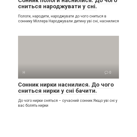
Сонник пологи наснилися. До чого
сниться народжувати у сні.
Пологи, народити, народжувати до чого сниться в
соннику Міллера Народжували дитину уві сні, наснилися
Н
0
Сонник нирки наснилися. До чого
сниться нирки у сні бачити.
До чого нирки сняться – сучасний сонник Якщо уві сні у
вас болять нирки