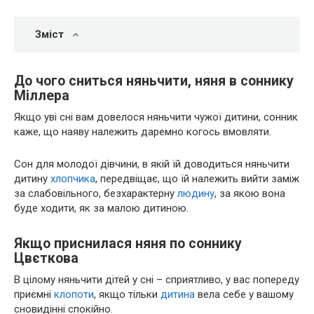
Зміст
До чого сниться няньчити, няня в соннику
Міллера
Якщо уві сні вам довелося няньчити чужої дитини, сонник
каже, що наяву належить даремно когось вмовляти.
Сон для молодої дівчини, в якій їй доводиться няньчити
дитину
хлопчика
, передвіщає, що їй належить вийти заміж
за слабовільного, безхарактерну
людину
, за якою вона
буде ходити, як за малою дитиною.
Якщо приснилася няня по соннику
Цвєткова
В цілому няньчити дітей у сні – сприятливо, у вас попереду
приємні
клопоти
, якщо тільки
дитина
вела себе у вашому
сновидінні спокійно.