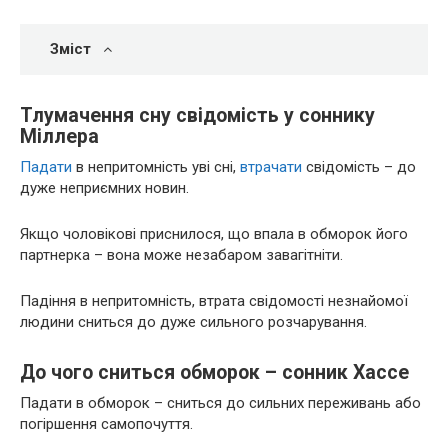
Зміст
Тлумачення сну свідомість у соннику
Міллера
Падати
в непритомність уві сні,
втрачати
свідомість – до
дуже неприємних новин.
Якщо чоловікові приснилося, що впала в обморок його
партнерка – вона може незабаром завагітніти.
Падіння в непритомність, втрата свідомості незнайомої
людини сниться до дуже сильного розчарування.
До чого сниться обморок – сонник Хассе
Падати в обморок – сниться до сильних переживань або
погіршення самопочуття.