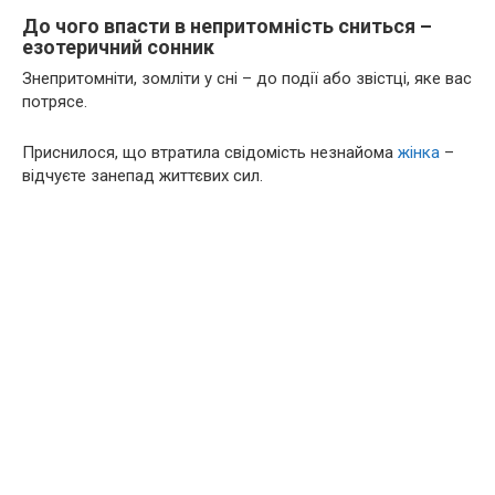
До чого впасти в непритомність сниться –
езотеричний сонник
Знепритомніти, зомліти у сні – до події або звістці, яке вас
потрясе.
Приснилося, що втратила свідомість незнайома
жінка
–
відчуєте занепад життєвих сил.