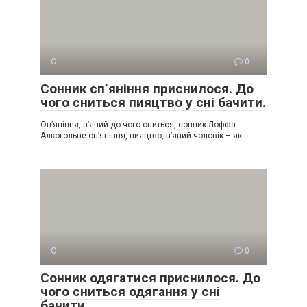
С
0
Сонник сп’яніння приснилося. До
чого сниться пияцтво у сні бачити.
Оп’яніння, п’яний до чого сниться, сонник Лоффа
Алкогольне сп’яніння, пияцтво, п’яний чоловік – як
О
0
Сонник одягатися приснилося. До
чого сниться одягання у сні
бачити.