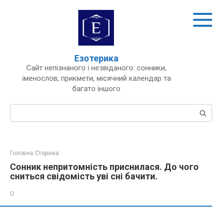
Перейти
до
вмісту
Езотерика
Сайт непізнаного і незвіданого: сонники,
іменослов, прикмети, місячний календар та
багато іншого
Пошук:
Головна Сторінка
Сонник непритомність приснилася. До чого
сниться свідомість уві сні бачити.
О