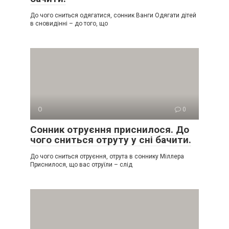
До чого сниться одягатися, сонник Ванги Одягати дітей
в сновидінні – до того, що
О
0
Сонник отруєння приснилося. До
чого сниться отруту у сні бачити.
До чого сниться отруєння, отрута в соннику Міллера
Приснилося, що вас отруїли – слід