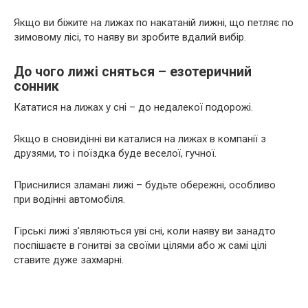
Якщо ви біжите на лижах по накатаній лижні, що петляє по
зимовому лісі, то наяву ви зробите вдалий вибір.
До чого лижі сняться – езотеричний
сонник
Кататися на лижах у сні – до недалекої подорожі.
Якщо в сновидінні ви каталися на лижах в компанії з
друзями, то і поїздка буде веселої, гучної.
Приснилися зламані лижі – будьте обережні, особливо
при водінні автомобіля.
Гірські лижі з’являються уві сні, коли наяву ви занадто
поспішаєте в гонитві за своїми цілями або ж самі цілі
ставите дуже захмарні.