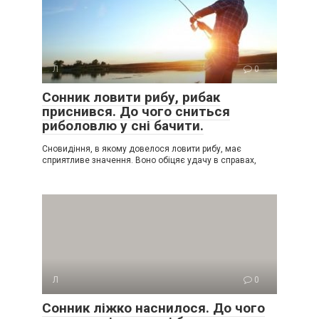
Л
0
Сонник ловити рибу, рибак
приснився. До чого сниться
риболовлю у сні бачити.
Сновидіння, в якому довелося ловити рибу, має
сприятливе значення. Воно обіцяє удачу в справах,
Л
0
Сонник ліжко наснилося. До чого