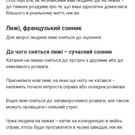
Спостерігати, як незнайомий вам людина їде на лижах –
до тяжких роздумів про те, що ваші однолітки домоглися
більшого в реальному житті, ніж ви.
Лижі, французький сонник
Для хворої людини лижі сняться до зцілення.
До чого сняться лижі – сучасний сонник
Катання на лижах сниться до зустрічі з друзями або до
невеликого розваги.
Приснилися нові лижі, на яких ще ніхто не катався –
належить почати непроста справа або складна розмова.
Водні лижі сняться до запаморочливої розваги, але також
можуть провіщати і сильний стрес.
Чужа людина на лижах – натяк на конкуренцію в якійсь
справі, хтось буде просуватися в ньому швидше, ніж ви.