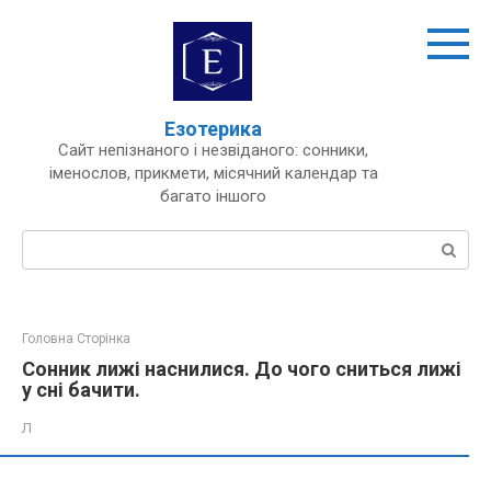
Перейти
до
вмісту
Езотерика
Сайт непізнаного і незвіданого: сонники,
іменослов, прикмети, місячний календар та
багато іншого
Пошук:
Головна Сторінка
Сонник лижі наснилися. До чого сниться лижі
у сні бачити.
Л