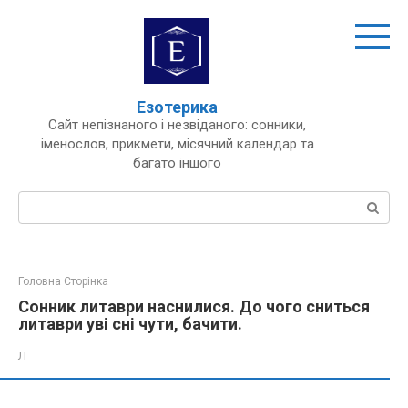
Перейти
до
вмісту
Езотерика
Сайт непізнаного і незвіданого: сонники,
іменослов, прикмети, місячний календар та
багато іншого
Пошук:
Головна Сторінка
Сонник литаври наснилися. До чого сниться
литаври уві сні чути, бачити.
Л