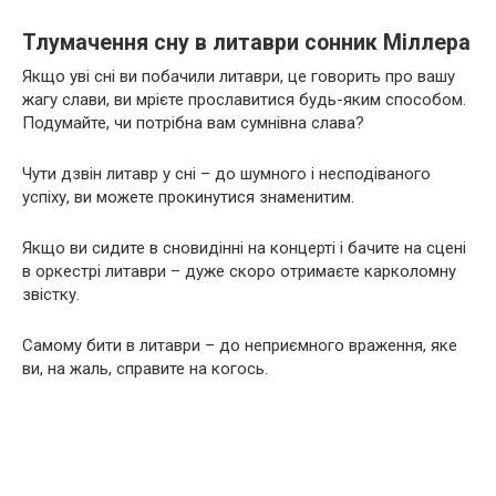
Тлумачення сну в литаври сонник Міллера
Якщо уві сні ви побачили литаври, це говорить про вашу
жагу слави, ви мрієте прославитися будь-яким способом.
Подумайте, чи потрібна вам сумнівна слава?
Чути дзвін литавр у сні – до шумного і несподіваного
успіху, ви можете прокинутися знаменитим.
Якщо ви сидите в сновидінні на концерті і бачите на сцені
в оркестрі литаври – дуже скоро отримаєте карколомну
звістку.
Самому бити в литаври – до неприємного враження, яке
ви, на жаль, справите на когось.