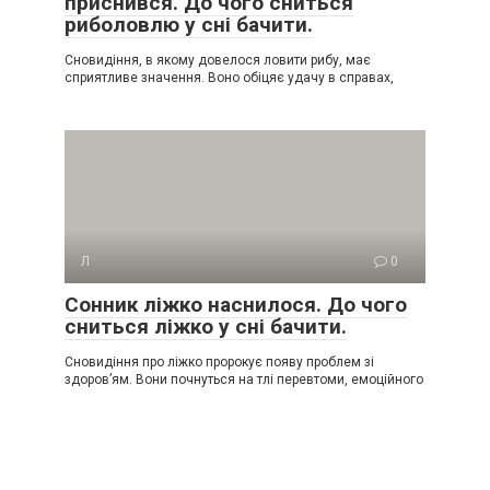
приснився. До чого сниться
риболовлю у сні бачити.
Сновидіння, в якому довелося ловити рибу, має
сприятливе значення. Воно обіцяє удачу в справах,
Л
0
Сонник ліжко наснилося. До чого
сниться ліжко у сні бачити.
Сновидіння про ліжко пророкує появу проблем зі
здоров’ям. Вони почнуться на тлі перевтоми, емоційного