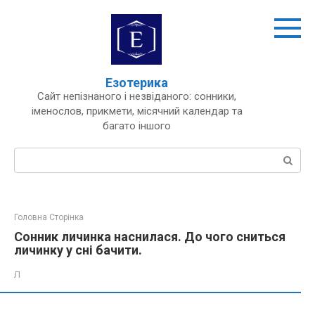
Перейти
до
вмісту
Езотерика
Сайт непізнаного і незвіданого: сонники,
іменослов, прикмети, місячний календар та
багато іншого
Пошук:
Головна Сторінка
Сонник личинка наснилася. До чого сниться
личинку у сні бачити.
Л