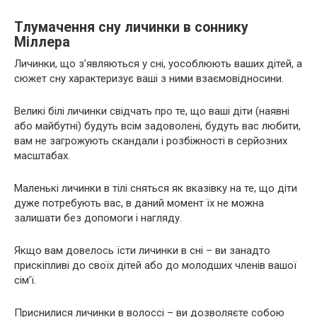
Тлумачення сну личинки в соннику
Міллера
Личинки, що з’являються у сні, уособлюють ваших дітей, а
сюжет сну характеризує ваші з ними взаємовідносини.
Великі білі личинки свідчать про те, що ваші діти (наявні
або майбутні) будуть всім задоволені, будуть вас любити,
вам не загрожують скандали і розбіжності в серйозних
масштабах.
Маленькі личинки в тілі сняться як вказівку на те, що діти
дуже потребують вас, в даний момент їх не можна
залишати без допомоги і нагляду.
Якщо вам довелось їсти личинки в сні – ви занадто
прискіпливі до своїх дітей або до молодших членів вашої
сім’ї.
Приснилися личинки в волоссі – ви дозволяєте собою