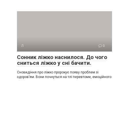
Л
0
Сонник ліжко наснилося. До чого
сниться ліжко у сні бачити.
Сновидіння про ліжко пророкує появу проблем зі
здоров’ям. Вони почнуться на тлі перевтоми, емоційного