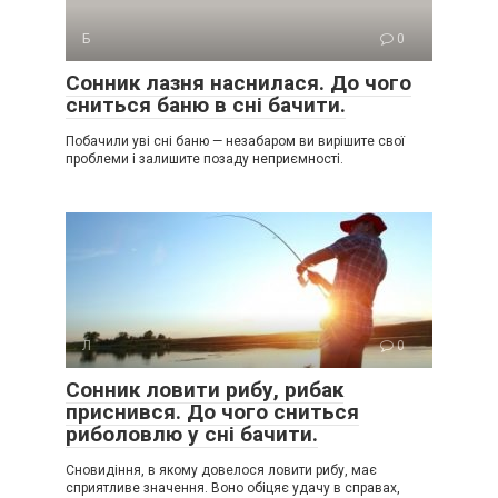
Б
0
Сонник лазня наснилася. До чого
сниться баню в сні бачити.
Побачили уві сні баню — незабаром ви вирішите свої
проблеми і залишите позаду неприємності.
Л
0
Сонник ловити рибу, рибак
приснився. До чого сниться
риболовлю у сні бачити.
Сновидіння, в якому довелося ловити рибу, має
сприятливе значення. Воно обіцяє удачу в справах,