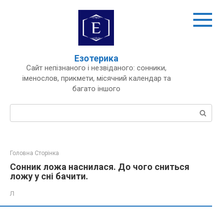
Перейти
до
вмісту
Езотерика
Сайт непізнаного і незвіданого: сонники,
іменослов, прикмети, місячний календар та
багато іншого
Пошук:
Головна Сторінка
Сонник ложа наснилася. До чого сниться
ложу у сні бачити.
Л