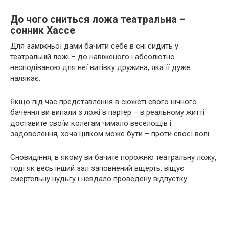
До чого сниться ложа театральна –
сонник Хассе
Для заміжньої дами бачити себе в сні сидить у
театральній ложі – до навіженого і абсолютно
несподіваною для неї витівку дружина, яка її дуже
налякає.
Якщо під час представлення в сюжеті свого нічного
бачення ви випали з ложі в партер – в реальному житті
доставите своїм колегам чимало веселощів і
задоволення, хоча цілком може бути – проти своєї волі.
Сновидіння, в якому ви бачите порожню театральну ложу,
тоді як весь інший зал заповнений вщерть, віщує
смертельну нудьгу і невдало проведену відпустку.