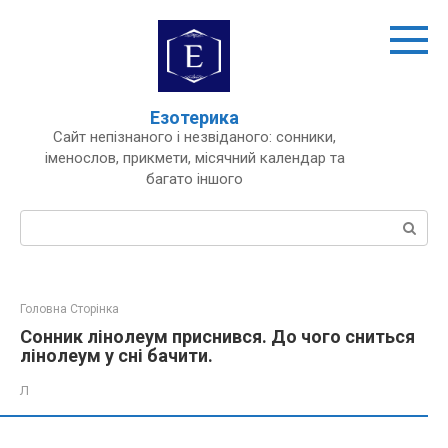
Перейти
до
вмісту
Езотерика
Сайт непізнаного і незвіданого: сонники,
іменослов, прикмети, місячний календар та
багато іншого
Пошук:
Головна Сторінка
Сонник лінолеум приснився. До чого сниться
лінолеум у сні бачити.
Л