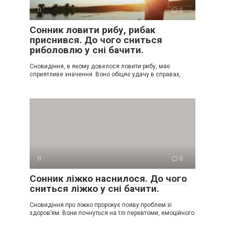
Л
0
Сонник ловити рибу, рибак
приснився. До чого сниться
риболовлю у сні бачити.
Сновидіння, в якому довелося ловити рибу, має
сприятливе значення. Воно обіцяє удачу в справах,
Л
0
Сонник ліжко наснилося. До чого
сниться ліжко у сні бачити.
Сновидіння про ліжко пророкує появу проблем зі
здоров’ям. Вони почнуться на тлі перевтоми, емоційного