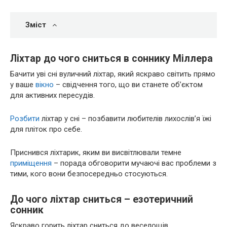
Зміст
Ліхтар до чого сниться в соннику Міллера
Бачити уві сні вуличний ліхтар, який яскраво світить прямо
у ваше
вікно
– свідчення того, що ви станете об’єктом
для активних пересудів.
Розбити
ліхтар у сні – позбавити любителів лихослів’я їжі
для пліток про себе.
Приснився ліхтарик, яким ви висвітлювали темне
приміщення
– порада обговорити мучаючі вас проблеми з
тими, кого вони безпосередньо стосуються.
До чого ліхтар сниться – езотеричний
сонник
Яскраво горить ліхтар сниться до веселощів.