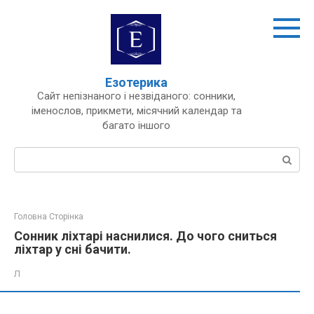
Перейти
до
вмісту
Езотерика
Сайт непізнаного і незвіданого: сонники,
іменослов, прикмети, місячний календар та
багато іншого
Пошук:
Головна Сторінка
Сонник ліхтарі наснилися. До чого сниться
ліхтар у сні бачити.
Л