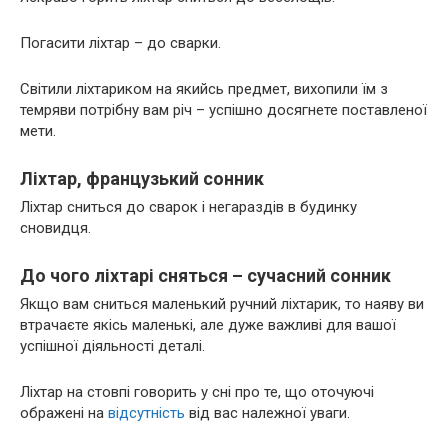
Погасити ліхтар – до сварки.
Світили ліхтариком на якийсь предмет, вихопили їм з
темряви потрібну вам річ – успішно досягнете поставленої
мети.
Ліхтар, французький сонник
Ліхтар сниться до сварок і негараздів в будинку
сновидця.
До чого ліхтарі сняться – сучасний сонник
Якщо вам сниться маленький ручний ліхтарик, то наяву ви
втрачаєте якісь маленькі, але дуже важливі для вашої
успішної діяльності деталі.
Ліхтар на стовпі говорить у сні про те, що оточуючі
ображені на
відсутність
від вас належної уваги.