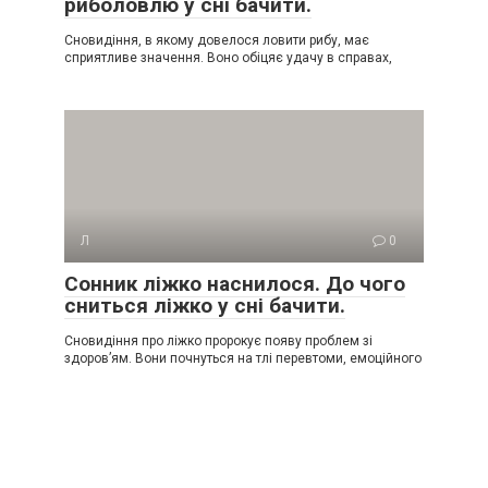
риболовлю у сні бачити.
Сновидіння, в якому довелося ловити рибу, має
сприятливе значення. Воно обіцяє удачу в справах,
Л
0
Сонник ліжко наснилося. До чого
сниться ліжко у сні бачити.
Сновидіння про ліжко пророкує появу проблем зі
здоров’ям. Вони почнуться на тлі перевтоми, емоційного