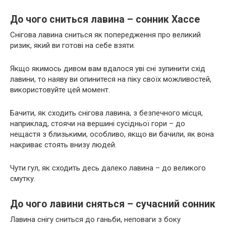
До чого сниться лавина – сонник Хассе
Снігова лавина сниться як попередження про великий
ризик, який ви готові на себе взяти.
Якщо якимось дивом вам вдалося уві сні зупинити схід
лавини, то наяву ви опинитеся на піку своїх можливостей,
використовуйте цей момент.
Бачити, як сходить снігова лавина, з безпечного місця,
наприклад, стоячи на вершині сусідньої гори – до
нещастя з близькими, особливо, якщо ви бачили, як вона
накриває стоять внизу людей.
Чути гул, як сходить десь далеко лавина – до великого
смутку.
До чого лавини сняться – сучасний сонник
Лавина снігу сниться до ганьби, неповаги з боку