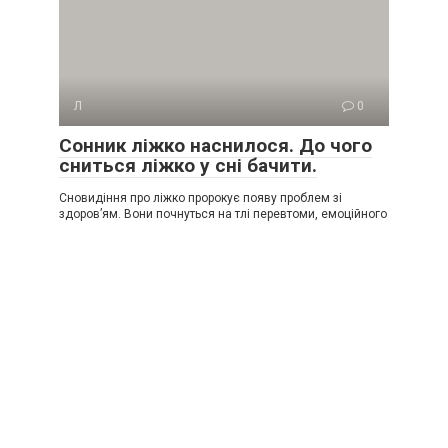
Л
0
Сонник ліжко наснилося. До чого
сниться ліжко у сні бачити.
Сновидіння про ліжко пророкує появу проблем зі
здоров’ям. Вони почнуться на тлі перевтоми, емоційного