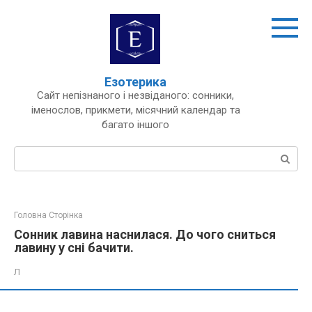
Перейти
до
вмісту
Езотерика
Сайт непізнаного і незвіданого: сонники,
іменослов, прикмети, місячний календар та
багато іншого
Пошук:
Головна Сторінка
Сонник лавина наснилася. До чого сниться
лавину у сні бачити.
Л