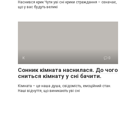
Наснився крик Чути уві сні крики страждання – означає,
що у вас будуть великі
К
0
Сонник кімната наснилася. До чого
сниться кімнату у сні бачити.
Кімната – це наша душа, свідомість, емоційний стан.
Наші відчуття, що виникають уві сні