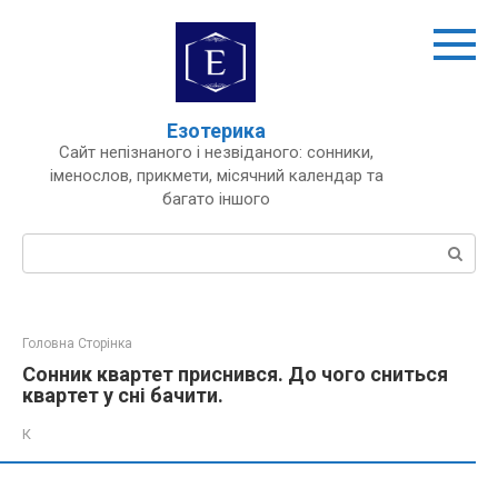
Перейти
до
вмісту
Езотерика
Сайт непізнаного і незвіданого: сонники,
іменослов, прикмети, місячний календар та
багато іншого
Пошук:
Головна Сторінка
Сонник квартет приснився. До чого сниться
квартет у сні бачити.
К