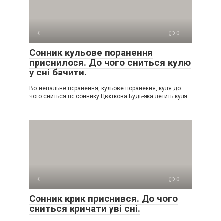
К
0
Сонник кульове поранення
приснилося. До чого сниться кулю
у сні бачити.
Вогнепальне поранення, кульове поранення, куля до
чого сниться по соннику Цвєткова Будь-яка летить куля
К
0
Сонник крик приснився. До чого
сниться кричати уві сні.