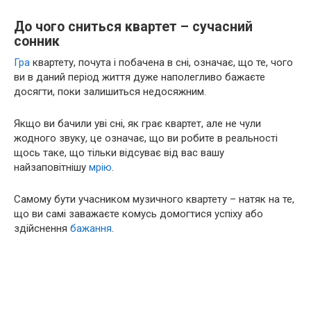
До чого сниться квартет – сучасний
сонник
Гра
квартету, почута і побачена в сні, означає, що те, чого
ви в даний період життя дуже наполегливо бажаєте
досягти, поки залишиться недосяжним.
Якщо ви бачили уві сні, як грає квартет, але не чули
жодного звуку, це означає, що ви робите в реальності
щось таке, що тільки відсуває від вас вашу
найзаповітнішу
мрію
.
Самому бути учасником музичного квартету – натяк на те,
що ви самі заважаєте комусь домогтися успіху або
здійснення
бажання
.