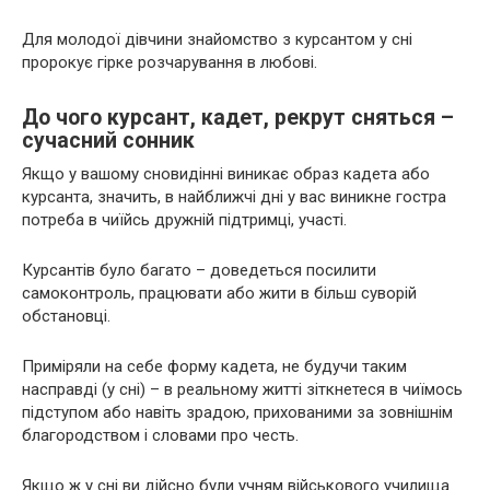
Для молодої дівчини знайомство з курсантом у сні
пророкує гірке розчарування в любові.
До чого курсант, кадет, рекрут сняться –
сучасний сонник
Якщо у вашому сновидінні виникає образ кадета або
курсанта, значить, в найближчі дні у вас виникне гостра
потреба в чиїйсь дружній підтримці, участі.
Курсантів було багато – доведеться посилити
самоконтроль, працювати або жити в більш суворій
обстановці.
Приміряли на себе форму кадета, не будучи таким
насправді (у сні) – в реальному житті зіткнетеся в чиїмось
підступом або навіть зрадою, прихованими за зовнішнім
благородством і словами про честь.
Якщо ж у сні ви дійсно були учням військового училища