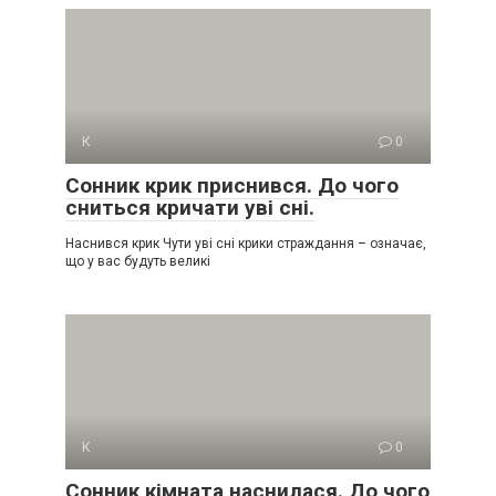
К
0
Сонник крик приснився. До чого
сниться кричати уві сні.
Наснився крик Чути уві сні крики страждання – означає,
що у вас будуть великі
К
0
Сонник кімната наснилася. До чого