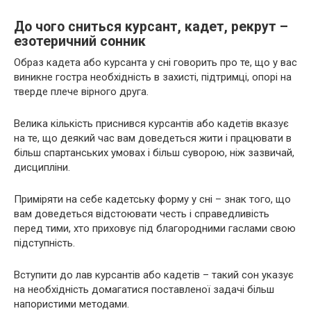
До чого сниться курсант, кадет, рекрут –
езотеричний сонник
Образ кадета або курсанта у сні говорить про те, що у вас
виникне гостра необхідність в захисті, підтримці, опорі на
тверде плече вірного друга.
Велика кількість приснився курсантів або кадетів вказує
на те, що деякий час вам доведеться жити і працювати в
більш спартанських умовах і більш суворою, ніж зазвичай,
дисципліни.
Приміряти на себе кадетську форму у сні – знак того, що
вам доведеться відстоювати честь і справедливість
перед тими, хто приховує під благородними гаслами свою
підступність.
Вступити до лав курсантів або кадетів – такий сон указує
на необхідність домагатися поставленої задачі більш
напористими методами.