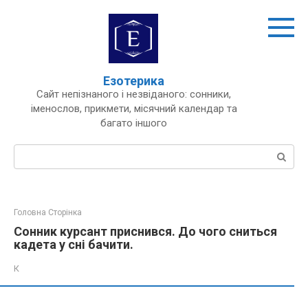
Перейти
до
вмісту
Езотерика
Сайт непізнаного і незвіданого: сонники,
іменослов, прикмети, місячний календар та
багато іншого
Пошук:
Головна Сторінка
Сонник курсант приснився. До чого сниться
кадета у сні бачити.
К