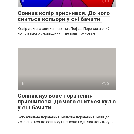
К
0
Сонник колір приснився. До чого
сниться кольори у сні бачити.
Колір до чого сниться, сонник Лоффа Переважаючий
колір вашого сновидіння – це ваші приховані
К
0
Сонник кульове поранення
приснилося. До чого сниться кулю
у сні бачити.
Вогнепальне поранення, кульове поранення, куля до
чого сниться по соннику Цвєткова Будь-яка летить куля