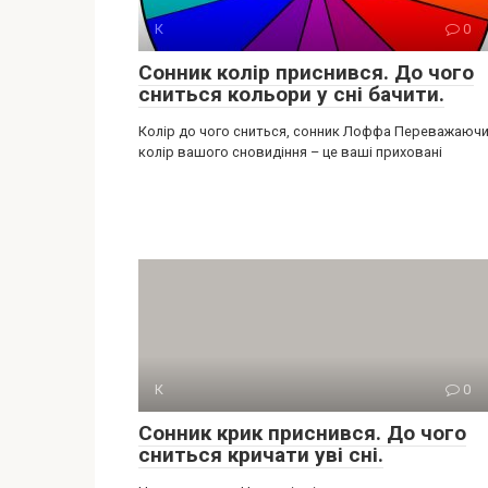
К
0
Сонник колір приснився. До чого
сниться кольори у сні бачити.
Колір до чого сниться, сонник Лоффа Переважаюч
колір вашого сновидіння – це ваші приховані
К
0
Сонник крик приснився. До чого
сниться кричати уві сні.