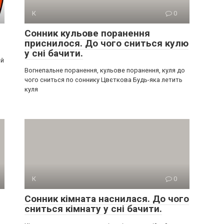
К
0
Сонник кульове поранення
приснилося. До чого сниться кулю
у сні бачити.
ий
Вогнепальне поранення, кульове поранення, куля до
чого сниться по соннику Цвєткова Будь-яка летить
куля
К
0
Сонник кімната наснилася. До чого
сниться кімнату у сні бачити.