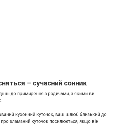
 сняться – сучасний сонник
дінні до примирення з родичами, з якими ви
.
рваний кухонний куточок, ваш шлюб близький до
у про зламаний куточок посилюється, якщо він