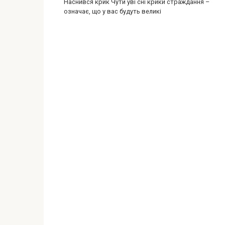
Наснився крик Чути уві сні крики страждання –
означає, що у вас будуть великі