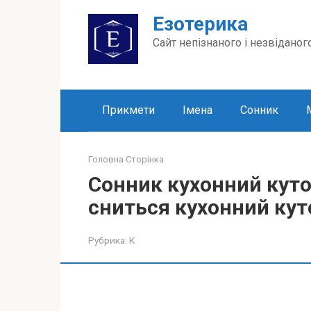
Перейти
Езотерика
до
вмісту
Сайт непізнаного і незвіданог
Прикмети
Імена
Сонник
Головна Сторінка
Сонник кухонний куто
сниться кухонний куто
Рубрика:
К