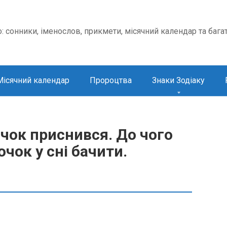
о: сонники, іменослов, прикмети, місячний календар та бага
Місячний календар
Пророцтва
Знаки Зодіаку
чок приснився. До чого
чок у сні бачити.