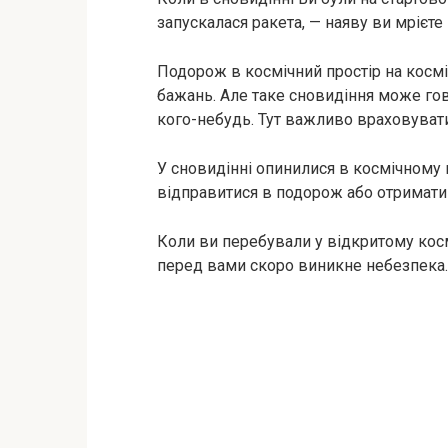
запускалася ракета, — наяву ви мрієте
Подорож в космічний простір на космі
бажань. Але таке сновидіння може гов
кого-небудь. Тут важливо враховувати 
У сновидінні опинилися в космічному п
відправитися в подорож або отримати 
Коли ви перебували у відкритому косм
перед вами скоро виникне небезпека.