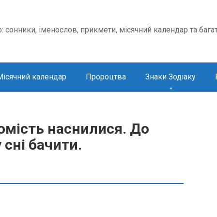
о: сонники, іменослов, прикмети, місячний календар та бага
Місячний календар
Пророцтва
Знаки Зодіаку
омість наснилися. До
 сні бачити.