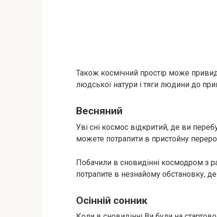
Також космічний простір може привиді
людської натури і тяги людини до при
Весняний
Уві сні космос відкритий, де ви переб
можете потрапити в пристойну перероб
Побачили в сновидінні космодром з р
потрапите в незнайому обстановку, д
Осінній сонник
Коли в сновидінні Ви були на стартов