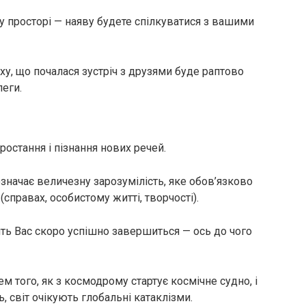
у просторі — наяву будете спілкуватися з вашими
аху, що почалася зустріч з друзями буде раптово
еги.
остання і пізнання нових речей.
означає величезну зарозумілість, яке обов’язково
справах, особистому житті, творчості).
ить Вас скоро успішно завершиться — ось до чого
ем того, як з космодрому стартує космічне судно, і
, світ очікують глобальні катаклізми.