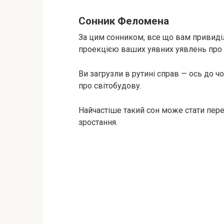
Сонник Феломена
За цим сонником, все що вам привиділо
проекцією ваших уявних уявлень про с
Ви загрузли в рутині справ — ось до ч
про світобудову.
Найчастіше такий сон може стати пере
зростання.