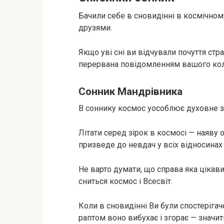
Бачили себе в сновидінні в космічном
друзями.
Якщо уві сні ви відчували почуття стр
перервана повідомленням вашого кол
Сонник Мандрівника
В соннику космос уособлює духовне зр
Літати серед зірок в космосі — наяву 
призведе до невдач у всіх відносинах (
Не варто думати, що справа яка цікав
сниться космос і Всесвіт.
Коли в сновидінні Ви були спостерігач
раптом воно вибухає і згорає — значить