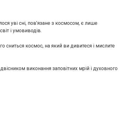
ся уві сні, пов’язане з космосом, є лише
віт і умовиводів.
ого сниться космос, на який ви дивитеся і мислите
двісником виконання заповітних мрій і духовного