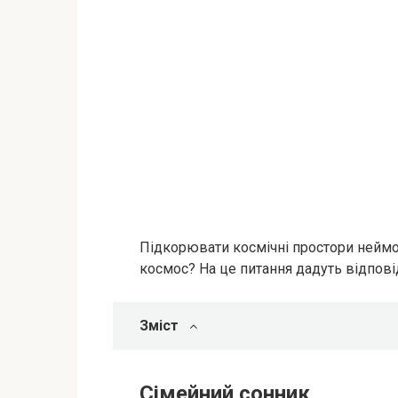
Підкорювати космічні простори неймов
космос? На це питання дадуть відповід
Зміст
Сімейний сонник