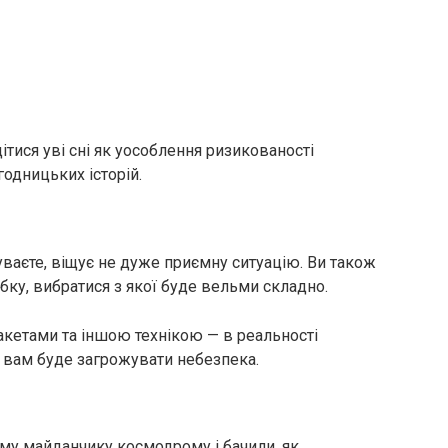
тися уві сні як уособлення ризикованості
годницьких історій.
уваєте, віщує не дуже приємну ситуацію. Ви також
ку, вибратися з якої буде вельми складно.
акетами та іншою технікою — в реальності
е вам буде загрожувати небезпека.
ому майданчику космодрому і бачили, як