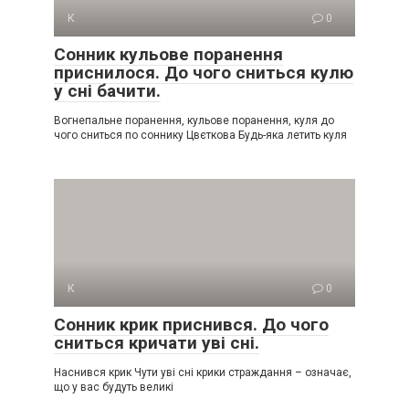
К
0
Сонник кульове поранення
приснилося. До чого сниться кулю
у сні бачити.
Вогнепальне поранення, кульове поранення, куля до
чого сниться по соннику Цвєткова Будь-яка летить куля
К
0
Сонник крик приснився. До чого
сниться кричати уві сні.
Наснився крик Чути уві сні крики страждання – означає,
що у вас будуть великі