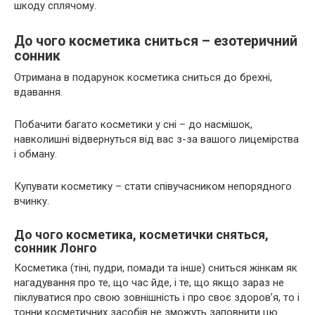
шкоду сплячому.
До чого косметика сниться – езотеричний
сонник
Отримана в подарунок косметика сниться до брехні,
вдавання.
Побачити багато косметики у сні – до насмішок,
навколишні відвернуться від вас з-за вашого лицемірства
і обману.
Купувати косметику – стати співучасником непорядного
вчинку.
До чого косметика, косметички сняться,
сонник Лонго
Косметика (тіні, пудри, помади та інше) сниться жінкам як
нагадування про те, що час йде, і те, що якщо зараз не
піклуватися про свою зовнішність і про своє здоров’я, то і
тонни косметичних засобів не зможуть заповнити цю