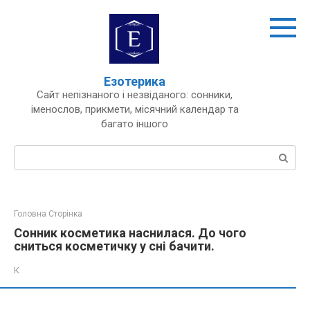
Перейти
до
вмісту
Езотерика
Сайт непізнаного і незвіданого: сонники,
іменослов, прикмети, місячний календар та
багато іншого
Пошук:
Головна Сторінка
Сонник косметика наснилася. До чого
сниться косметичку у сні бачити.
К