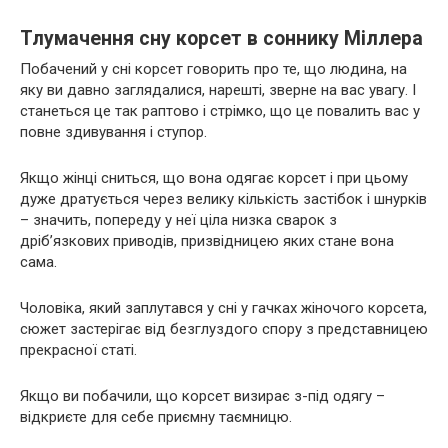
Тлумачення сну корсет в соннику Міллера
Побачений у сні корсет говорить про те, що людина, на
яку ви давно заглядалися, нарешті, зверне на вас увагу. І
станеться це так раптово і стрімко, що це повалить вас у
повне здивування і ступор.
Якщо жінці сниться, що вона одягає корсет і при цьому
дуже дратується через велику кількість застібок і шнурків
– значить, попереду у неї ціла низка сварок з
дріб’язкових приводів, призвідницею яких стане вона
сама.
Чоловіка, який заплутався у сні у гачках жіночого корсета,
сюжет застерігає від безглуздого спору з представницею
прекрасної статі.
Якщо ви побачили, що корсет визирає з-під одягу –
відкриєте для себе приємну таємницю.