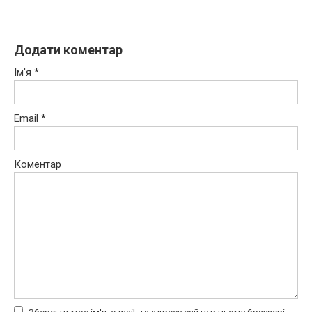
Додати коментар
Ім'я
*
Email
*
Коментар
Зберегти моє ім'я, e-mail, та адресу сайту в цьому браузері