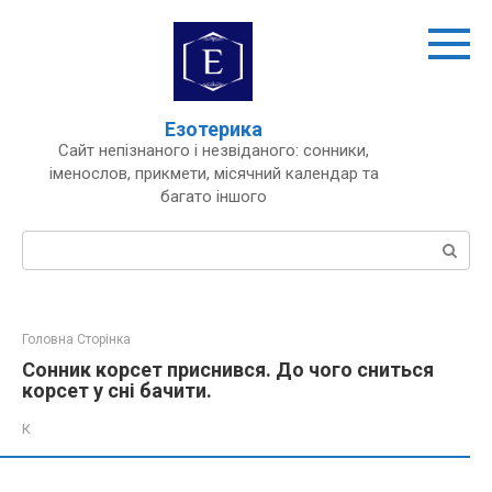
Перейти
до
вмісту
Езотерика
Сайт непізнаного і незвіданого: сонники,
іменослов, прикмети, місячний календар та
багато іншого
Пошук:
Головна Сторінка
Сонник корсет приснився. До чого сниться
корсет у сні бачити.
К