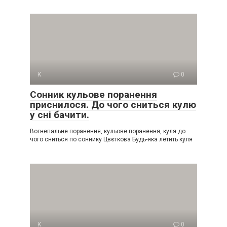
К
0
Сонник кульове поранення
приснилося. До чого сниться кулю
у сні бачити.
Вогнепальне поранення, кульове поранення, куля до
чого сниться по соннику Цвєткова Будь-яка летить куля
К
0