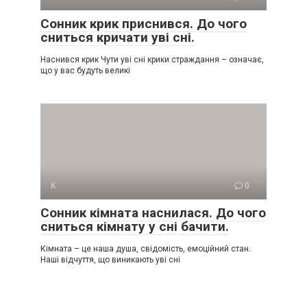
Сонник крик приснився. До чого
сниться кричати уві сні.
Наснився крик Чути уві сні крики страждання – означає,
що у вас будуть великі
К
0
Сонник кімната наснилася. До чого
сниться кімнату у сні бачити.
Кімната – це наша душа, свідомість, емоційний стан.
Наші відчуття, що виникають уві сні